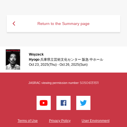
Return to the Summary page
Woyzeck
Hyogo
兵庫県立芸術文化センター 阪急 中ホール
Oct 23, 2025(Thu) - Oct 26, 2025(Sun)
S0506131511
JASRAC viewing permission number
Terms of Use
Privacy Policy
User Environment