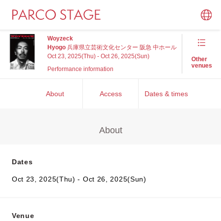
Woyzeck
Hyogo
兵庫県立芸術文化センター 阪急 中ホール
Oct 23, 2025(Thu) - Oct 26, 2025(Sun)
Other
venues
Performance information
About
Access
Dates & times
About
Dates
Oct 23, 2025(Thu) - Oct 26, 2025(Sun)
Venue