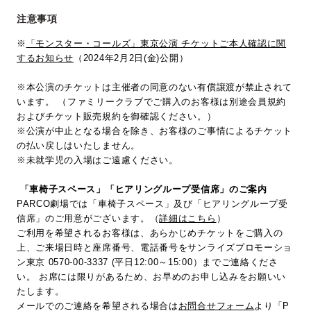
注意事項
※
「モンスター・コールズ」東京公演 チケットご本人確認に関
するお知らせ
（2024年2月2日(金)公開）
※本公演のチケットは主催者の同意のない有償譲渡が禁止されて
います。 （ファミリークラブでご購入のお客様は別途会員規約
およびチケット販売規約を御確認ください。）
※公演が中止となる場合を除き、お客様のご事情によるチケット
の払い戻しはいたしません。
※未就学児の入場はご遠慮ください。
「車椅子スペース」「ヒアリングループ受信席」のご案内
PARCO劇場では「車椅子スペース」及び「ヒアリングループ受
信席」のご用意がございます。（
詳細はこちら
）
ご利用を希望されるお客様は、あらかじめチケットをご購入の
上、ご来場日時と座席番号、電話番号をサンライズプロモーショ
ン東京 0570-00-3337 (平日12:00～15:00）までご連絡くださ
い。 お席には限りがあるため、お早めのお申し込みをお願いい
たします。
メールでのご連絡を希望される場合は
お問合せフォーム
より「P