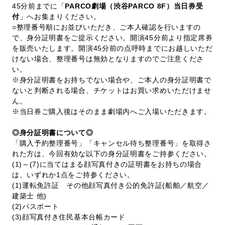
45分前までに「
PARCO劇場（渋谷PARCO 8F）当日券受
付
」へお集まりください。
○整理番号順にお並びいただき、ご本人確認を行いますの
で、身分証明書をご提示ください。開演45分前より指定席券
を販売いたします。開演45分前の点呼時までにお越しいただ
けない場合、整理番号は無効となりますのでご注意くださ
い。
※身分証明書をお持ちでない場合や、ご本人の身分証明書で
ないと判断される場合、チケットはお買い求めいただけませ
ん。
※当日券ご購入後はそのまま劇場内へご入場いただきます。
◎身分証明書について◎
「購入予約整理番号」「キャンセル待ち整理番号」を取得さ
れた方は、今回有効な以下の身分証明書をご持参ください。
(1)～(7)に当てはまる顔写真付きの証明書をお持ちの場合
は、いずれか1点をご持参ください。
(1)運転免許証 その他顔写真付き公的免許証(船舶／航空／
建築士 他)
(2)パスポート
(3)顔写真付き住民基本台帳カード