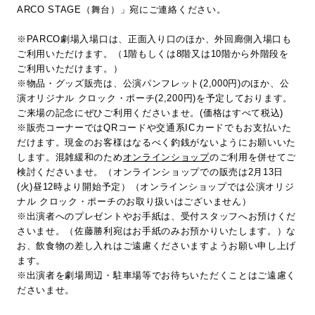
ARCO STAGE（舞台）」宛にご連絡ください。
※PARCO劇場入場口は、正面入り口のほか、外回廊側入場口も
ご利用いただけます。（1階もしくは8階又は10階から外階段を
ご利用いただけます。）
※物品・グッズ販売は、公演パンフレット(2,000円)のほか、公
演オリジナル クロック・ポーチ(2,200円)を予定しております。
ご来場の記念にぜひご利用くださいませ。(価格はすべて税込)
※販売コーナーではQRコードや交通系ICカードでもお支払いた
だけます。現金のお客様はなるべく釣銭がないようにお願いいた
します。混雑緩和のため
オンラインショップ
のご利用を併せてご
検討くださいませ。（オンラインショップでの販売は2月13日
(火)昼12時より開始予定）（オンラインショップでは公演オリジ
ナル クロック・ポーチのお取り扱いはございません）
※出演者へのプレゼントやお手紙は、受付スタッフへお預けくだ
さいませ。（佐藤勝利宛はお手紙のみお預かりいたします。）な
お、飲食物の差し入れはご遠慮くださいますようお願い申し上げ
ます。
※出演者を劇場周辺・駐車場等でお待ちいただくことはご遠慮く
ださいませ。