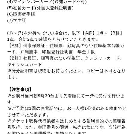
(4)マイナンバーカード(通知カード不可)
(5)在留カード(外国人登録証明書)
(6)障害者手帳
(7)学生証
(1)～(7)をお持ちでない場合は、以下【A群】1点＋【B群】
1点、合計2点で確認をとらせていただきます。
【A群】健康保険証、住民票、顔写真のない住民基本台帳カ
ード、戸籍謄本、印鑑登録証明書、年金手帳
【B群】社員証、顔写真のない学生証、クレジットカード、
キャッシュカード
※身分証明書は現物をお持ちください。コピーは不可となり
ます。
【注意事項】
※公演日当日朝9時30分より先着順にて一斉に受付を行いま
す。
※ご予約は1回のお電話では、お一人様1公演のみ１枚までと
させていただきます。
※チケット取得代行業者をはじめとする営利目的での整理番
号取得、また、整理番号の譲渡・転売は禁止です。当該行為
が認められた整理番号は無効となります。