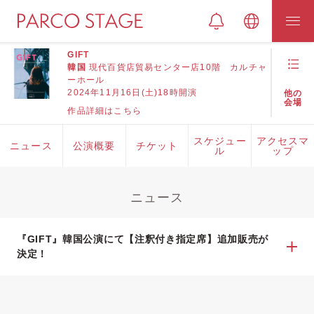
GIFT
韓国
現代百貨店貿易センター店10階 カルチャ
ーホール
2024年11月16日(土)18時開演
他の
会場
作品詳細はこちら
スケジュー
アクセスマ
ニュース
公演概要
チケット
ル
ップ
ニュース
『GIFT』韓国公演にて【注釈付き指定席】追加販売が
決定！