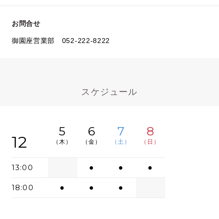
お問合せ
御園座営業部 052-222-8222
スケジュール
5
6
7
8
12
（木）
（金）
（土）
（日）
13:00
●
●
●
18:00
●
●
●