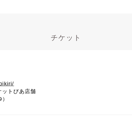
チケット
ikiri/
ケットぴあ店舗
9）