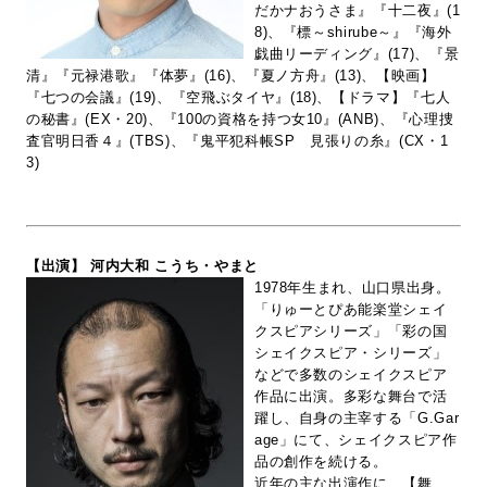
だかナおうさま』『十二夜』(1
8)、『標～shirube～』『海外
戯曲リーディング』(17)、『景
清』『元禄港歌』『体夢』(16)、『夏ノ方舟』(13)、【映画】
『七つの会議』(19)、『空飛ぶタイヤ』(18)、【ドラマ】『七人
の秘書』(EX・20)、『100の資格を持つ女10』(ANB)、『心理捜
査官明日香４』(TBS)、『鬼平犯科帳SP 見張りの糸』(CX・1
3)
【出演】 河内大和 こうち・やまと
1978年生まれ、山口県出身。
「りゅーとぴあ能楽堂シェイ
クスピアシリーズ」「彩の国
シェイクスピア・シリーズ」
などで多数のシェイクスピア
作品に出演。多彩な舞台で活
躍し、自身の主宰する「G.Gar
age」にて、シェイクスピア作
品の創作を続ける。
近年の主な出演作に、【舞