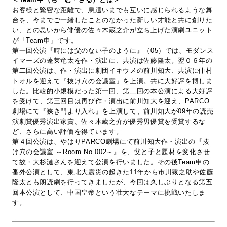
お客様と緊密な距離で、息遣いまでも互いに感じられるような舞
台を、今までご一緒したことのなかった新しい才能と共に創りた
い、との思いから俳優の佐々木蔵之介が立ち上げた演劇ユニット
が「Team申」です。
第一回公演『時には父のない子のように』（05）では、モダンス
イマーズの蓬莱竜太を作・演出に、共演は佐藤隆太。翌０６年の
第二回公演は、作・演出に劇団イキウメの前川知大、共演に仲村
トオルを迎えて『抜け穴の会議室』を上演。共に大好評を博しま
した。比較的小規模だった第一回、第二回の本公演による大好評
を受けて、第三回目は再び作・演出に前川知大を迎え、PARCO
劇場にて『狭き門より入れ』を上演して、前川知大が09年の読売
演劇賞優秀演出家賞、佐々木蔵之介が優秀男優賞を受賞するな
ど、さらに高い評価を得ています。
第４回公演は、やはりPARCO劇場にて前川知大作・演出の『抜
け穴の会議室 ～Room No.002～』を、父と子と題材を変化させ
て故・大杉漣さんを迎えて公演を行いました。その後Team申の
番外公演として、東北大震災の起きた11年から市川猿之助や佐藤
隆太とも朗読劇を行ってきましたが、今回は久しぶりとなる第五
回本公演として、中国皇帝という壮大なテーマに挑戦いたしま
す。