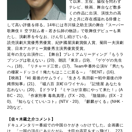
て以来、主役、脇役を問わず
テレビ、映画、舞台など数多
くの作品に出演、演技力の高
さと共に存在感溢れる俳優と
して高い評価を得る。14年には市川猿之助主演の舞台『スーパー
歌舞伎Ⅱ 空ヲ刻ム者－若き仏師の物語』で歌舞伎デビューも果
たし、演劇界を今なお、けん引し続けている。
読売演劇大賞優秀男優賞、紀伊國屋演劇賞個人賞、菊田一夫演劇
賞、日本アカデミー賞優秀主演男優賞受賞。
近年の主な出演作に、【舞台】プレミアムリーディング『もうラ
ブソングは歌えない』(20)、朗読『東京』(19)、『ゲゲゲの先生
へ』(18)、『リチャード三世』(17)、Team申番外公演Ⅳ『男たち
の棲家～ドッコイ！俺たちはここに居る～』『BENT』(16)、
【映画】『峠 最後のサムライ』『生きろ 島田叡ー戦中最後の沖
縄県知事』(21)、『噓八百 京町ロワイヤル』『記憶屋 あなたを
忘れない』(20)、【ドラマ】『ミヤコが京都にやって来た！』(A
BC・21)、『作家刑事 毒島真理』(TX・20)、『陰陽師』(EX・2
0)、『知らなくていいコト』(NTV・20)、『麒麟がくる』(NHK・
20)など。
【佐々木蔵之介コメント】
ドキュメンタリー番組での中国ロケがきっかけでした。企画書に
は、「一国の頂点にありながら、大臣や高官をすっ飛ばし、223