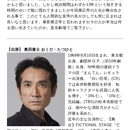
かもと思いました。しかし統治期間はわずか13年という短すぎる
時間のせいで陰に隠れてきましたが今回雍正帝の人生が舞台化さ
れる事で、このとても人間的な皇帝の名が少しでも世に広まれば
良いなと思います。暴君雍正帝と言われますがその人が本当は何
を思い生きていたのか。是非劇場でご覧下さい。
【出演】 奥田達士 おくだ・たつひと
1968年8月10日生まれ、東京都
出身。劇団M.O.P.（2010年解
散）出身。NHK朝の連続ドラ
マ小説『まんてん』レギュラ
ー出演後、『白い巨塔』(CX)
では金井助教授役を好演、知
的キャラクターを武器に人気
を博す。『JIN-仁-』『JIN-仁-
完結編』(TBS)の松本良順役で
は、細やかな演技力がさらに
評価を高めた。
近年の主な出演作に、【舞
台】FICTIONAL STAGE『亡