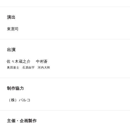
演出
東憲司
出演
佐々木蔵之介 中村蒼
奥田達士 石原由宇 河内大和
制作協力
（株）パルコ
主催・企画製作