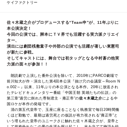
ケイファクトリー
佐々木蔵之介がプロデュースする“Team申”が、11年ぶりに
本公演決定！
今回の公演では、脚本にＴＶ界でも活躍する実力派クリエイ
ター、
演出には劇団桟敷童子や外部の公演でも活躍が著しい東憲司
が新たに参戦。
そしてキャストには、舞台では初タッグとなる中村蒼の他実
力派の面々が参加！！
朗読劇で上演した番外公演を除いて、2010年にPARCO劇場で
前川知大が作・演出した第4回本公演『抜け穴の会議室～Room N
o.002～』以来、11年ぶりの本公演となる本作。20年に放送され
たテレビドキュメンタリー番組「中国王朝 英雄たちの伝説」の
第三章“過労に倒れた専制君主・雍正帝”の
佐々木蔵之介
による中
国ロケが本作の発端です。
清の第五代皇帝で、玉座に座ることなく執務室で毎日20時間働
くほど勤勉で、最期は過労死との仮説が有力視される“雍正帝”と
いう埋もれた皇帝のユニークさに触れた佐々木蔵之介が、皇帝と
して規格外れなこの男の生涯を掘り起こし、光を当てて物語を紡