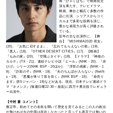
画『ひゃくはち』で映画初主
演を果たす。テレビドラマ、
映画、舞台と幅広く多数の作
品に出演、シリアスからコミ
カルまで多彩な役柄を演じ、
豊かな表現力が高く評価され
ている。
近年の主な出演作に、【舞
台】『MISHIMA2020 班女』
(20)、『お気に召すまま』、『忘れてもらえないの歌』(19)、
『悪人』(18)、『OTHER DESERT CITIES』(17)、【映画】
『もみの家』(20)、『空飛ぶタイヤ』(18)、【ドラマ】『神様の
カルテ』(TX・21)、連続テレビ小説『エール』(NHK・20)、『赤
ひげ』シリーズ(NHK BSP・20ほか)、『浮世の画家』(NHK・1
9)、『詐欺の子』(NHK・19)、『夫のちんぽが入らない』(Netfli
x・19)、『悪魔が来りて笛を吹く』(NHK BSP・18)、『命売り
ます』(BSジャパン・18)などがある。現在、日本テレビ連続ドラ
マ『ネメシス』(毎週日曜22:30～放送)に四万十勇次役でレギュラ
ー出演中。
【中村 蒼 コメント】
雍正帝。初めてその名前を聞いて歴史を見てみるとこの人の政治
が無ければ今の中国は存在しなかったと言っても過言では無いの