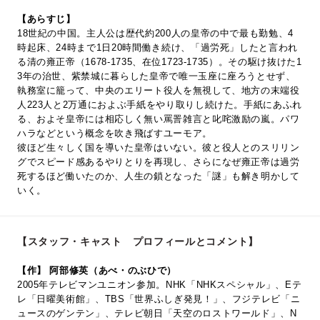
【あらすじ】
18世紀の中国。主人公は歴代約200人の皇帝の中で最も勤勉、4
時起床、24時まで1日20時間働き続け、「過労死」したと言われ
る清の雍正帝（1678-1735、在位1723-1735）。その駆け抜けた1
3年の治世、紫禁城に暮らした皇帝で唯一玉座に座ろうとせず、
執務室に籠って、中央のエリート役人を無視して、地方の末端役
人223人と2万通におよぶ手紙をやり取りし続けた。手紙にあふれ
る、およそ皇帝には相応しく無い罵詈雑言と叱咤激励の嵐。パワ
ハラなどという概念を吹き飛ばすユーモア。
彼ほど生々しく国を導いた皇帝はいない。彼と役人とのスリリン
グでスピード感あるやりとりを再現し、さらになぜ雍正帝は過労
死するほど働いたのか、人生の鎖となった「謎」も解き明かして
いく。
【スタッフ・キャスト プロフィールとコメント】
【作】 阿部修英（あべ・のぶひで）
2005年テレビマンユニオン参加。NHK「NHKスペシャル」、Eテ
レ「日曜美術館」、TBS「世界ふしぎ発見！」、フジテレビ「ニ
ュースのゲンテン」、テレビ朝日「天空のロストワールド」、N