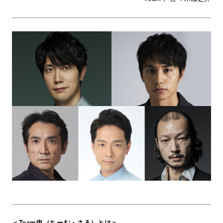
＜Team申（ちーむ・さる）とは＞