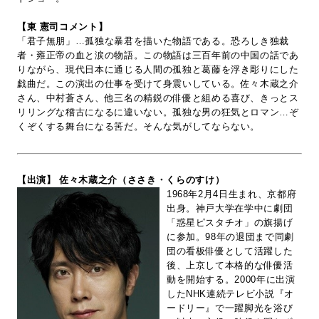
【東 憲司コメント】
「君子無朋」…孤独な暴君を描いた物語である。恐ろしき独裁
者・雍正帝の血と涙の物語。この物語は三百年前の中国の話であ
りながら、現代日本に通じる人間の孤独と葛藤を浮き彫りにした
戯曲だ。この演出の仕事を受けて身震いしている。佐々木蔵之介
さん、中村蒼さん、他三名の精鋭の俳優と組める喜び、きっとス
リリングな稽古になるに違いない。孤独な男の狂気とロマン…ぞ
くぞくする舞台になる筈だ。そんな気がしてならない。
【出演】 佐々木蔵之介（ささき・くらのすけ）
1968年2月4日生まれ、京都府
出身。神戸大学在学中に劇団
「惑星ピスタチオ」の旗揚げ
に参加。98年の退団まで同劇
団の看板俳優として活躍した
後、上京して本格的な俳優活
動を開始する。2000年に出演
したNHK連続テレビ小説『オ
ードリー』で一躍脚光を浴び