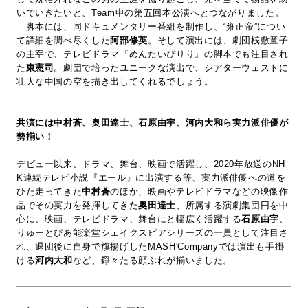
いでいきたいと、Team申の第五回本公演へとつながりました。
脚本には、同ドキュメンタリー番組を制作し、“雍正帝”につい
て詳細を調べ尽くした
阿部修英
。そして演出には、劇団桟敷童子
の主宰で、テレビドラマ『めんたいぴりり』の脚本でも注目され
た
東憲司
。劇団で培ったユニークな演出で、シアターウェストに
壮大な中国の空を描き出してくれるでしょう。
共演には中村蒼、奥田達士、石原由宇、河内大和ら実力派俳優が
勢揃い！
デビュー以来、ドラマ、舞台、映画で活躍し、2020年放送のNH
K連続テレビ小説『エール』に出演する等、実力派俳優への道を
ひた走ってきた
中村蒼
のほか、映画やテレビドラマなどの映像作
品でその実力を発揮してきた
奥田達士
、所属する演劇集団円を中
心に、映画、テレビドラマ、舞台にと幅広く活躍する
石原由宇
、
りゅーとぴあ能楽堂シェイクスピアシリーズの一員として注目さ
れ、退団後に自身で旗揚げしたMASH'Companyでは演出も手掛
ける
河内大和
など、錚々たる顔ぶれが揃いました。