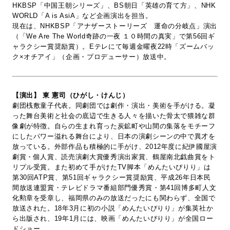
HKBSP「中国王朝シリーズ」、BS朝日「英雄の育て方」、NHK
WORLD「A is AsiA」など企画演出を担当。
現在は、NHKBSP「アナザーストーリーズ 運命の分岐点」演出
（「We Are The World奇跡の一夜 １０時間の真実」で第56回ギ
ャラクシー賞奨励賞）。Eテレにて毎週金曜夜22時「ズームバッ
ク×オチアイ」（企画・プロデューサー）放送中。
【演出】 東 憲司（ひがし・けんじ）
劇団桟敷童子代表。同劇団では劇作・演出・美術を手がける。凝
った舞台美術と社会の底辺で生きる人々を描いた骨太で猥雑な群
像劇が特徴。自らの生まれ育った炭鉱町や山間の集落をモチーフ
にしたパワー溢れる舞台により、日本の演劇シーンの中で異才を
放っている。外部作品も積極的に手がけ、2012年度に紀伊國屋演
劇賞・個人賞、読売演劇大賞優秀演出家賞、鶴屋南北戯曲賞をト
リプル受賞。また初めて手がけたTV脚本「めんたいぴりり」は
第30回ATP賞、第51回ギャラクシー賞奨励賞、平成26年日本民
間放送連盟賞・テレビドラマ番組部門優秀賞・第41回博多町人文
化勲章を受章し、福岡県のみの放送だったにも関わらず、全国で
放送された。18年3月に初の小説「めんたいぴりり」が集英社か
ら出版され、19年1月には、映画「めんたいぴりり」が全国ロー
ドショー。