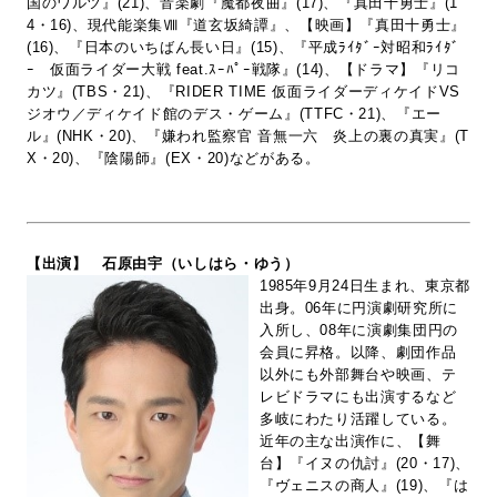
国のワルツ』(21)、音楽劇『魔都夜曲』(17)、『真田十勇士』(1
4・16)、現代能楽集Ⅷ『道玄坂綺譚』、【映画】『真田十勇士』
(16)、『日本のいちばん長い日』(15)、『平成ﾗｲﾀﾞｰ対昭和ﾗｲﾀﾞ
ｰ 仮面ライダー大戦 feat.ｽｰﾊﾟｰ戦隊』(14)、【ドラマ】『リコ
カツ』(TBS・21)、『RIDER TIME 仮面ライダーディケイドVS
ジオウ／ディケイド館のデス・ゲーム』(TTFC・21)、『エー
ル』(NHK・20)、『嫌われ監察官 音無一六 炎上の裏の真実』(T
X・20)、『陰陽師』(EX・20)などがある。
【出演】 石原由宇（いしはら・ゆう）
1985年9月24日生まれ、東京都
出身。06年に円演劇研究所に
入所し、08年に演劇集団円の
会員に昇格。以降、劇団作品
以外にも外部舞台や映画、テ
レビドラマにも出演するなど
多岐にわたり活躍している。
近年の主な出演作に、【舞
台】『イヌの仇討』(20・17)、
『ヴェニスの商人』(19)、『は