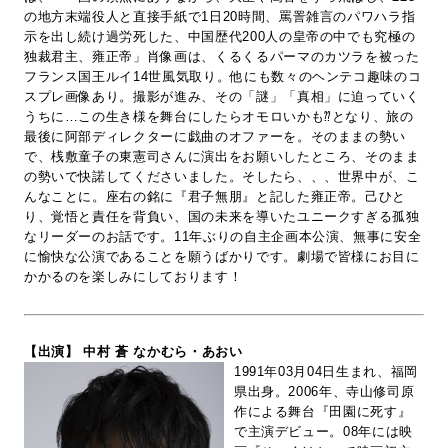
の地方末端役人と直接手紙で1日20時間、罵詈雑言のパワハラ指
示を出し続け過労死した、中国歴代200人の皇帝の中でも究極の
独裁君主、雍正帝」肖像画は、くるくるパーマのカツラを被った
フランス国王ルイ14世風気取り。他にも数々のヘンテコ趣味のコ
スプレ画像あり。撮影が進み、その「謎」「真相」に迫っていく
うちに…この生き様を舞台にしたらオモロいかも⁇となり、旅の
最後に阿部ディレクターに戯曲のオファーを。そのままの勢い
で、桟敷童子の東憲司さんに演出をお願いしたところ、そのまま
の勢いで快諾してくださいました。そしたら、、、世界中が、こ
んなことに。座右の銘に『君子無朋』と記した雍正帝。己ひと
り、覚悟と責任を背負い、国の未来を導いたユニークすぎる孤独
なリーダーのお話です。11年ぶりの自主企画本公演、無事に安全
に愉快な公演であることを願うばかりです。劇場で皆様にお目に
かかるのを楽しみにしております！
【出演】 中村 蒼 なかむら・あおい
1991年03月04日生まれ、福岡
県出身。2006年、寺山修司原
作による舞台『田園に死す』
で主演デビュー。08年には映