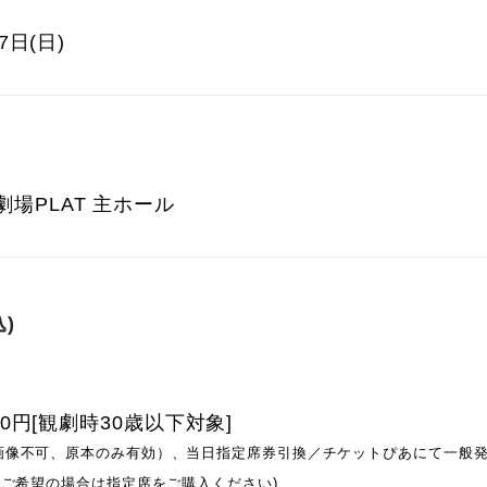
7日(日)
場PLAT 主ホール
)
00円[観劇時30歳以下対象]
画像不可、原本のみ有効）、当日指定席券引換／チケットぴあにて一般発
席ご希望の場合は指定席をご購入ください)