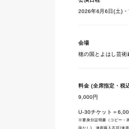
公演日程
2026年6月6日(土)・
会場
穂の国とよはし芸術劇
料金 (全席指定・税込
9,000円
U-30チケット＝6,0
※要身分証明書（コピー・
扱なし)、連席購入不可(連