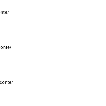
onte/
conte/
econte/