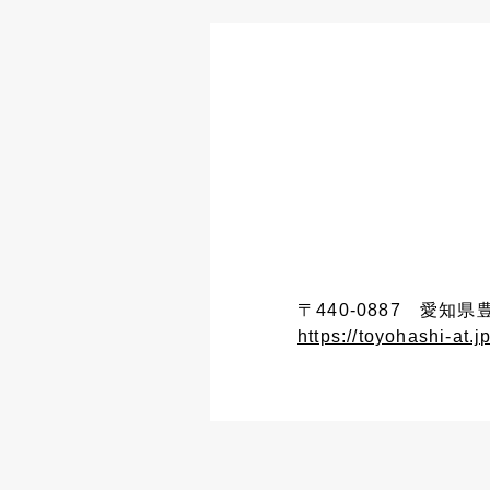
〒440-0887 愛知
https://toyohashi-at.j