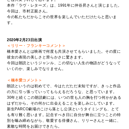
本作「ラヴ・レターズ」は、1991年に仲谷昇さんと演じました。
今回は、市村正親さん。
今の私たちだからこその世界を楽しんでいただけたらと思いま
す。
2020年2月23日出演
＜リリー・フランキーコメント＞
橋本愛さんとは映画で何度も共演させてもらいました。その度に
彼女の表現の美しさと滑らかさに驚きます。
今回は朗読というジャンル、この切ない人生の物語がどうなって
いくのか、楽しみでなりません。
＜橋本愛コメント＞
朗読というのは初めてで、今はただただ未知ですが、きっと作品
の力に引っ張っていってもらえるだろうな、と思っています。
30年と続くこの朗読劇には、いつの世も人の胸を打つ何かがある
はずだから。その何かに出会えることを楽しみにしています。
新生PARCO劇場のこけら落とし公演というタイミングも、とて
も有り難く思います。記念すべき日に自分が舞台に立つことの特
別を噛み締めながら、敬愛する俳優さん、リリーさんと一緒に、
素敵な時間をお届けできたら。