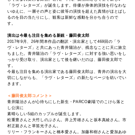
「ラヴ・レターズ」が誕生します。俳優が身体的演技を行なわな
いゆえに、一層その声と姿に彼等の演技を超えた真情がほとばし
るのを目の当たりにし、観客は新鮮な感動を分かち合うので
す。
演出は今最も注目を集める新鋭・藤田俊太郎
2017年9月、26年間本作品の翻訳・演出家として469回の「ラ
ヴ・レターズ」と共にあった青井陽治が、残念なことに天に旅立
ちました。青井陽治の「ラヴ・レターズ」に対する強い思いをし
っかり受け取り、演出家として後を継いだのは、藤田俊太郎で
す。
今最も注目を集める演出家である藤田俊太郎は、青井の演出を大
切にしながらも、「ラヴ・レターズ」の新たなページを紡いでい
きます。
＜藤田俊太郎コメント＞
青井陽治さんが心待ちにした新生・PARCO劇場でのこけら落と
し公演に
素晴らしい5組のカップルが誕生します。
松重豊さんと大竹しのぶさん。井上芳雄さんと坂本真綾さん。市
村正親さんと草笛光子さん。
リリー・フランキーさんと橋本愛さん。加藤和樹さんと愛加あゆ