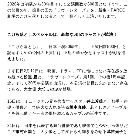
2020年は初演から30年目そして公演回数が500回となります。こ
の節目の年、節目の回の「ラヴ・レターズ」を、新生・PARCO
劇場のこけら落とし公演として、賑々しく上演いたします。
こけら落としスペシャルは、豪華な5組のキャストが競演！
「こけら落とし」、「日本上演30周年」、「上演回数500回」と
記念ずくめの今回の上演には、5組の華やかなキャストが顔を揃
えました。
まず初日2月12日は、映画、ドラマ、CFに他にはない存在感を放
ち続ける
松重 豊
と、「ラヴ・レターズ」第1回、その後1周年記
念、そして20周年公演と出演し、本公演の節目に欠かせない存在
である、大女優
大竹しのぶ
が登場。
16日は、ミュージカル界を代表するスター
井上芳雄
と、歌手・声
優・俳優として絶大な人気を誇る
坂本真綾
、若々しさとノーブル
さを兼ね備えた王者の風格溢れるカップルの誕生です。
21日は、日本を代表する舞台俳優であり映像でも今や引っ張りだ
この
市村正親
と、大女優として変わらぬ輝きをみせる
草笛光子
と