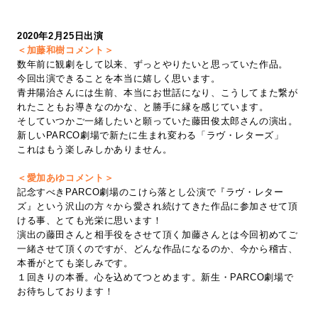
2020年2月25日出演
＜加藤和樹コメント＞
数年前に観劇をして以来、ずっとやりたいと思っていた作品。
今回出演できることを本当に嬉しく思います。
青井陽治さんには生前、本当にお世話になり、こうしてまた繋が
れたこともお導きなのかな、と勝手に縁を感じています。
そしていつかご一緒したいと願っていた藤田俊太郎さんの演出。
新しいPARCO劇場で新たに生まれ変わる「ラヴ・レターズ」
これはもう楽しみしかありません。
＜愛加あゆコメント＞
記念すべきPARCO劇場のこけら落とし公演で『ラヴ・レター
ズ』という沢山の方々から愛され続けてきた作品に参加させて頂
ける事、とても光栄に思います！
演出の藤田さんと相手役をさせて頂く加藤さんとは今回初めてご
一緒させて頂くのですが、どんな作品になるのか、今から稽古、
本番がとても楽しみです。
１回きりの本番。心を込めてつとめます。新生・PARCO劇場で
お待ちしております！