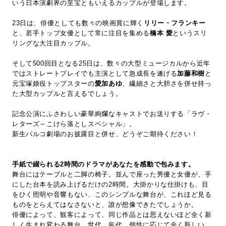
いう日本演劇界の至宝ともいえるカップルが登場します。
23日は、俳優としても数々の映画賞に輝く
リリー・フランキー
と、若手トップ女優として常に注目を集める
橋本 愛
というスリ
リングな大注目カップル。
そして500回目となる25日は、数々の大型ミュージカルから近年
ではストレートプレイでも主演として急成長を遂げる
加藤和樹
と
元宝塚娘役トップスターの
愛加あゆ
、繊細さと大胆さを併せ持っ
た大型カップルと言えるでしょう。
記念公演にふさわしい豪華絢爛なキャストでお送りする「ラヴ・
レターズ～こけら落としスペシャル」。
新生パルコ劇場のお披露目と併せ、どうぞご期待ください！
手紙で綴られる2時間のドラマがあなたを感動で包みます。
舞台にはテーブルと二脚の椅子。並んで座った男優と女優が、手
にした台本を読み上げるだけの2時間。大掛かりな仕掛けも、目
をひく照明や音響もない、このシンプルな舞台が、これほど見る
ものをとらえてはなさないと、誰が想像できたでしょうか。
俳優によって、観客によって、同じ作品とは思えないほど全く新
しく生まれ変わる舞台。世代、年代、個性に応じて全く新しい