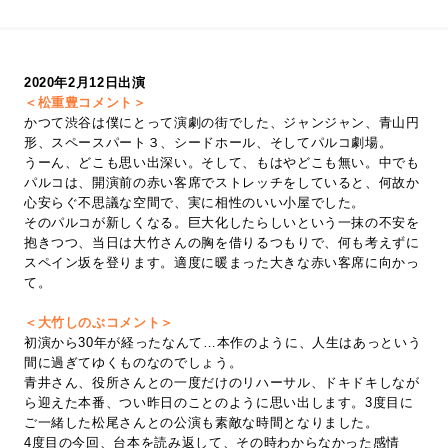
2020年2月12日出演
＜松重豊コメント＞
かつて渋谷は僕にとって演劇の街でした、ジャンジャン、青山円
形、スペースパート３、シードホール、そしてパルコ劇場。
うーん、どこも思い出深い。そして、もはやどこも無い。中でも
パルコは、開演前の赤い客席でストレッチをしていると、何故か
心安らぐ不思議な空間で、実に相性のいい小屋でした。
そのパルコが新しくなる。巨大化したらしいという一抹の不安を
抱きつつ、当日は大竹さんの胸を借りるつもりで、何も考えずに
スペイン坂を登ります。適度に暖まった大きな赤い客席に向かっ
て。
＜大竹しのぶコメント＞
初演から30年が経ったなんて…本作のように、人生はあっという
間に過ぎてゆくものなのでしょう。
青井さん、役所さんとの一度だけのリハーサル、ドキドキしなが
ら迎えた本番、つい昨日のことのように思い出します。3度目に
ご一緒した松尾さんとの公演も素敵な時間となりました。
4度目の今回、台本を読み返して、その時わからなかった感情