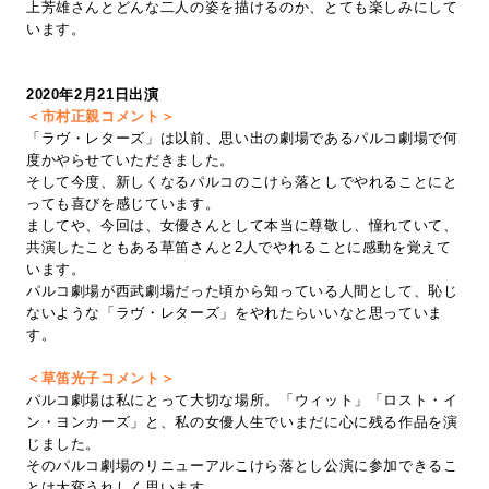
上芳雄さんとどんな二人の姿を描けるのか、とても楽しみにして
います。
2020年2月21日出演
＜市村正親コメント＞
「ラヴ・レターズ」は以前、思い出の劇場であるパルコ劇場で何
度かやらせていただきました。
そして今度、新しくなるパルコのこけら落としでやれることにと
っても喜びを感じています。
ましてや、今回は、女優さんとして本当に尊敬し、憧れていて、
共演したこともある草笛さんと2人でやれることに感動を覚えて
います。
パルコ劇場が西武劇場だった頃から知っている人間として、恥じ
ないような「ラヴ・レターズ」をやれたらいいなと思っていま
す。
＜草笛光子コメント＞
パルコ劇場は私にとって大切な場所。「ウィット」「ロスト・イ
ン・ヨンカーズ」と、私の女優人生でいまだに心に残る作品を演
じました。
そのパルコ劇場のリニューアルこけら落とし公演に参加できるこ
とは大変うれしく思います。