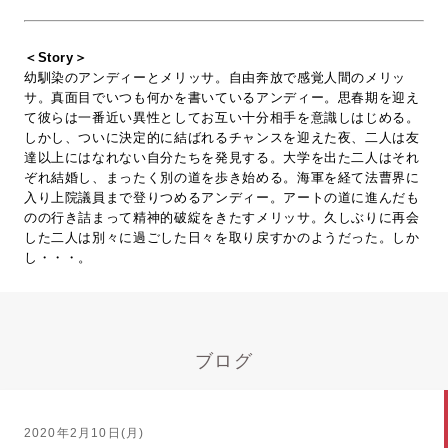
＜Story＞
幼馴染のアンディーとメリッサ。自由奔放で感覚人間のメリッ
サ。真面目でいつも何かを書いているアンディー。思春期を迎え
て彼らは一番近い異性としてお互い十分相手を意識しはじめる。
しかし、ついに決定的に結ばれるチャンスを迎えた夜、二人は友
達以上にはなれない自分たちを発見する。大学を出た二人はそれ
ぞれ結婚し、まったく別の道を歩き始める。海軍を経て法曹界に
入り上院議員まで登りつめるアンディー。アートの道に進んだも
のの行き詰まって精神的破綻をきたすメリッサ。久しぶりに再会
した二人は別々に過ごした日々を取り戻すかのようだった。しか
し・・・。
ブログ
2020年2月10日(月)