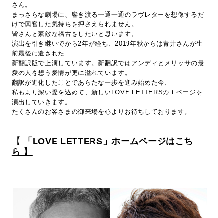
さん。
まっさらな劇場に、響き渡る一通一通のラヴレターを想像するだ
けで興奮した気持ちを押さえられません。
皆さんと素敵な稽古をしたいと思います。
演出を引き継いでから2年が経ち、2019年秋からは青井さんが生
前最後に遺された
新翻訳版で上演しています。新翻訳ではアンディとメリッサの最
愛の人を想う愛情が更に溢れています。
翻訳が進化したことであらたな一歩を進み始めた今、
私もより深い愛を込めて、新しいLOVE LETTERSの１ページを
演出していきます。
たくさんのお客さまの御来場を心よりお待ちしております。
【 「LOVE LETTERS」ホームページはこち
ら 】