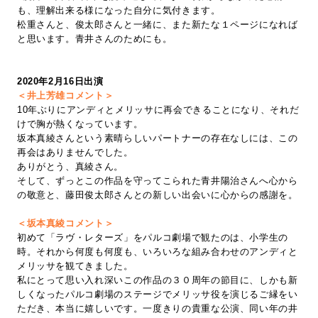
も、理解出来る様になった自分に気付きます。
松重さんと、俊太郎さんと一緒に、また新たな１ページになれば
と思います。青井さんのためにも。
2020年2月16日出演
＜井上芳雄コメント＞
10年ぶりにアンディとメリッサに再会できることになり、それだ
けで胸が熱くなっています。
坂本真綾さんという素晴らしいパートナーの存在なしには、この
再会はありませんでした。
ありがとう、真綾さん。
そして、ずっとこの作品を守ってこられた青井陽治さんへ心から
の敬意と、藤田俊太郎さんとの新しい出会いに心からの感謝を。
＜坂本真綾コメント＞
初めて「ラヴ・レターズ」をパルコ劇場で観たのは、小学生の
時。それから何度も何度も、いろいろな組み合わせのアンディと
メリッサを観てきました。
私にとって思い入れ深いこの作品の３０周年の節目に、しかも新
しくなったパルコ劇場のステージでメリッサ役を演じるご縁をい
ただき、本当に嬉しいです。一度きりの貴重な公演、同い年の井