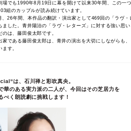
場でも1990年8月19日に幕を開けて以来30年間、この一
503組のカップルが読み続けています。
9月、26年間、本作品の翻訳・演出家として469回の「ラヴ
ちました。青井陽治の「ラヴ・レターズ」に対する強い思い
だのは、藤田俊太郎です。
出家である藤田俊太郎は、青井の演出を大切にしながらも、
います。
Special”は、石川禅と彩吹真央。
で華のある実力派の二人が、今回はその芝居力を
るべく朗読劇に挑戦します！