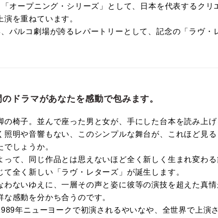
は、「オープニング・シリーズ」として、日本を代表するクリ
上演を重ねています。
年、パルコ劇場が誇るレパートリーとして、記念の「ラヴ・
間のドラマがあなたを感動で包みます。
脚の椅子。並んで座った男と女が、手にした台本を読み上げ
く照明や音響もない、このシンプルな舞台が、これほど見る
たでしょうか。
よって、同じ作品とは思えないほど全く新しく生まれ変わる
じて全く新しい「ラヴ・レターズ」が誕生します。
なわないゆえに、一層その声と姿に彼等の演技を超えた真情
鮮な感動を分かち合うのです。
1989年ニューヨークで初演されるやいなや、全世界で上演