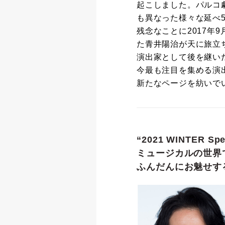
起こしました。パルコ劇
も異なった様々な延べ
残念なことに2017年
た青井陽治が天に旅立
演出家として後を継い
今最も注目を集める演
新たなページを紡いで
“2021 WINTER 
ミュージカルの世界
ふんだんにお魅せす