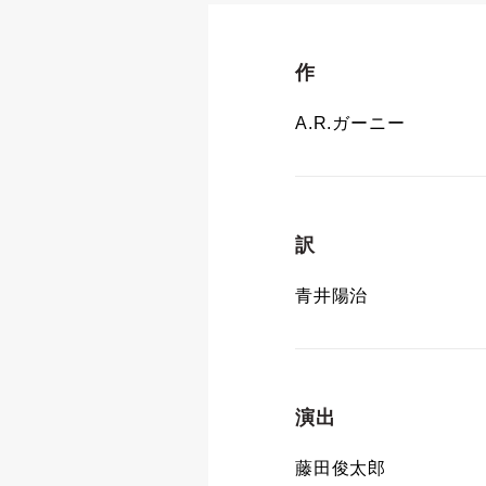
作
A.R.ガーニー
訳
青井陽治
演出
藤田俊太郎