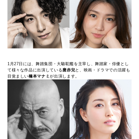
1月27日には、舞踏集団・大駱駝艦を主宰し、舞踏家・俳優とし
て様々な作品に出演している
麿赤兒
と、映画・ドラマでの活躍も
目覚ましい
橋本マナミ
が出演します。