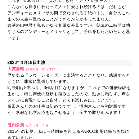
これまで500回以上上演されてきた「ラヴ・レターズ」。
こんなにも長きにわたって人々に愛され続けるのは、だれもが、
アンディーとメリッサの間で交わされる手紙の中に、自分のこれ
までの人生を重ねることができるからかもしれません。
共演の山中君も私もかなり和風な外見ですが、朗読の二時間は幼
なじみのアンディーとメリッサとして、手紙をしたためたいと思
います。
2023年1月18日出演
大貫勇輔
おおぬき ゆうすけ
歴史ある「ラヴ・レターズ」に出演することとなり、感謝すると
ともに、非常に緊張しています。
朗読劇は8年ぶり、3作品目になりますが、これまでの俳優経験を
生かし、特に声優の経験も積みましたので、動きに頼らず、声を
メインに表現すること自体、とても楽しみにしています。
藤田さんとのお仕事は初めてですし、瀧内さんとも初対面です
が、素敵な化学反応を起こせるよう、全力で取り組みます！
瀧内公美
たきうち くみ
2016年の初夏、私は一時閉館を迎えるPARCO劇場に舞台を観に
きていました。