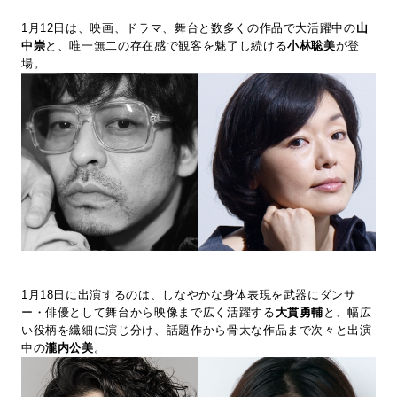
1月12日は、映画、ドラマ、舞台と数多くの作品で大活躍中の
山
中崇
と、唯一無二の存在感で観客を魅了し続ける
小林聡美
が登
場。
1月18日に出演するのは、しなやかな身体表現を武器にダンサ
ー・俳優として舞台から映像まで広く活躍する
大貫勇輔
と、幅広
い役柄を繊細に演じ分け、話題作から骨太な作品まで次々と出演
中の
瀧内公美
。