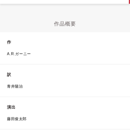
作品概要
作
A.R.ガーニー
訳
青井陽治
演出
藤田俊太郎