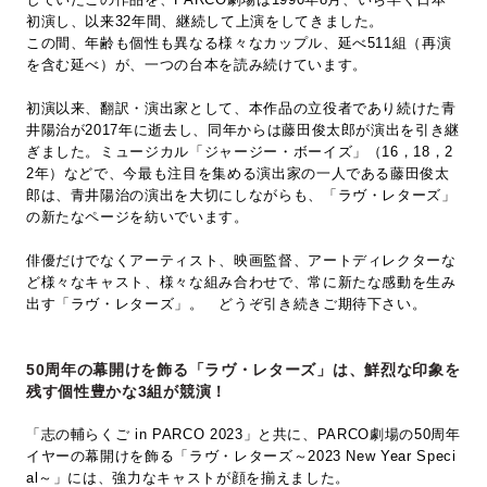
初演し、以来32年間、継続して上演をしてきました。
この間、年齢も個性も異なる様々なカップル、延べ511組（再演
を含む延べ）が、一つの台本を読み続けています。
初演以来、翻訳・演出家として、本作品の立役者であり続けた青
井陽治が2017年に逝去し、同年からは藤田俊太郎が演出を引き継
ぎました。ミュージカル「ジャージー・ボーイズ」（16，18，2
2年）などで、今最も注目を集める演出家の一人である藤田俊太
郎は、青井陽治の演出を大切にしながらも、「ラヴ・レターズ」
の新たなページを紡いでいます。
俳優だけでなくアーティスト、映画監督、アートディレクターな
ど様々なキャスト、様々な組み合わせで、常に新たな感動を生み
出す「ラヴ・レターズ」。 どうぞ引き続きご期待下さい。
50周年の幕開けを飾る「ラヴ・レターズ」は、鮮烈な印象を
残す個性豊かな3組が競演！
「志の輔らくご in PARCO 2023」と共に、PARCO劇場の50周年
イヤーの幕開けを飾る「ラヴ・レターズ～2023 New Year Speci
al～」には、強力なキャストが顔を揃えました。