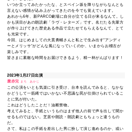
いつか立ってみたかったな、とスペイン坂を降りながらなんとも
言えない感情が込み上がってきたのを今でも覚えています。
あれから6年、新PARCO劇場に自分が立てる日が来るなんて。し
かも演目があの朗読劇「ラヴ・レターズ」です。名だたる先輩方
が作り上げてきた歴史ある作品で立たせてもらえるなんて、とて
も光栄です。
今回、はじめましての大貫勇輔さんと私とで生み出す“アンディ
ーとメリッサ“がどんな風になっていくのか、いまからお稽古が
楽しみです。
皆さまに素敵な時間をお届けできるよう、精一杯がんばります！
2023年1月27日出演
麿赤兒
まろ あかじ
この公演をいとも気楽に引き受け、台本を読んでみると、なかな
かどうして一筋縄ではいかない不思議な罠が仕掛けられているこ
とに気が付いた。
これはどうしたことだ！油断禁物。
考えてみると、手紙というものはまず他人の前で声を出して聞か
せるものではない。芝居や朗読・朗読劇ともちょっと違うもの
だ。
さて、私はこの手紙を差出した男に扮して演じ進めるのか、或い