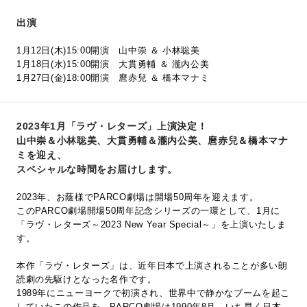
出演
1月12日(木)15:00開演 山中崇 ＆ 小林聡美
1月18日(水)15:00開演 大貫勇輔 ＆ 瀧内公美
1月27日(金)18:00開演 麿赤兒 ＆ 橋本マナミ
2023年1月「ラヴ・レターズ」上演決定！
山中崇＆小林聡美、大貫勇輔＆瀧内公美、麿赤兒＆橋本マナ
ミを迎え、
スペシャルな時間をお届けします。
2023年、お蔭様でPARCO劇場は開場50周年を迎えます。
このPARCO劇場開場50周年記念シリーズの一環として、1月に
「ラヴ・レターズ～2023 New Year Special～」を上演いたしま
す。
本作「ラヴ・レターズ」は、近年日本で上演されることが多い朗
読劇の先駆けとなった名作です。
1989年にニューヨークで初演され、世界中で静かなブームを起こ
していたこの作品を、PARCO劇場は1990年8月、いち早く日本