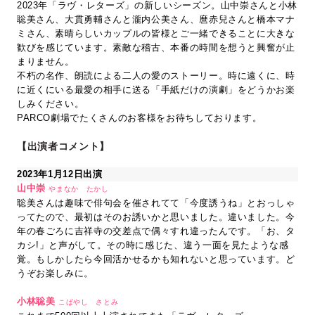
2023年「ラヴ・レターズ」の新しいシーズン。山中崇さんと小林
聡美さん、大貫勇輔さんと瀧内公美さん、麿赤兒さんと橋本マナ
ミさん、素晴らしいカップルの皆様とご一緒できることに大きな
歓びを感じています。素敵な稽古、本番の時間を想うと興奮が止
まりません。
不朽の名作、朗読による二人の愛のストーリー。時に遠くに、時
に近くにいる最愛の相手に送る「手紙だけの演劇」をどうかお楽
しみください。
PARCO劇場でたくさんのお客様をお待ちしております。
【出演者コメント】
2023年1月12日出演
山中崇
やまなか たかし
聡美さんは趣味で俳句会を催されてて「今度誘うね」とおっしゃ
ってたので、最初はそのお誘いかと思いました。違いました。今
年の春ごろに吉祥寺の交差点で偶々すれ違ったんです。「お、タ
カシ!」と声がして。その時に感じた、違う一面を見たような感
覚。もしかしたら今回活かせるかも知れないと思っています。ど
うぞお楽しみに。
小林聡美
こばやし さとみ