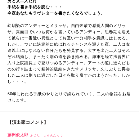
男と女二人だけ
手紙を書き手紙を読む・・・
今夜あなたもラヴレターを書きたくなるでしょう。
幼馴染のアンディーとメリッサ。自由奔放で感覚人間のメリッ
サ。真面目でいつも何かを書いているアンディー。思春期を迎え
て彼らは一番近い異性としてお互い十分相手を意識しはじめる。
しかし、ついに決定的に結ばれるチャンスを迎えた夜、二人は友
達以上にはなれない自分たちを発見する。大学を出た二人はそれ
ぞれ結婚し、まったく別の道を歩き始める。海軍を経て法曹界に
入り上院議員まで登りつめるアンディー。アートの道に進んだも
のの行き詰まって精神的破綻をきたすメリッサ。久しぶりに再会
した二人は別々に過ごした日々を取り戻すかのようだった。しか
し・・・。
50年にわたる手紙のやりとりで綴られていく、二人の物語をお届
けします。
【演出家コメント】
藤田俊太郎
ふじた しゅんたろう