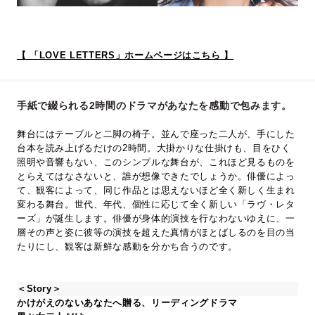
【 「LOVE LETTERS」ホームページはこちら 】
手紙で綴られる2時間のドラマがあなたを感動で包みます。
舞台にはテーブルと二脚の椅子。並んで座った二人が、手にした
台本を読み上げるだけの2時間。大掛かりな仕掛けも、目をひく
照明や音響もない、このシンプルな舞台が、これほど見るものを
とらえてはなさないと、誰が想像できたでしょうか。俳優によっ
て、観客によって、同じ作品とは思えないほど全く新しく生まれ
変わる舞台。世代、年代、個性に応じて全く新しい「ラヴ・レタ
ーズ」が誕生します。俳優が身体的演技を行なわないゆえに、一
層その声と姿に彼等の演技を超えた真情がほとばしるのを目の当
たりにし、観客は新鮮な感動を分かち合うのです。
＜Story＞
かけがえのないあなたへ贈る、リーディングドラマ