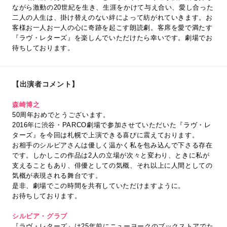
ながら激動の20世紀を生き、生涯をかけて与え合い、愛し合った
二人の人生は、掛け替えのない絆によって紡がれていきます。お
客様お一人お一人の心に奇跡を起こす朗読劇。客席を愛で満たす
『ラヴ・レターズ』を楽しんでいただけたら幸いです。劇場でお
待ちしております。
【出演者コメント】
森崎博之
50周年おめでとうございます。
2016年に渋谷・PARCO劇場で参加させていただいた『ラヴ・レ
ターズ』を今回は札幌で上演できる喜びに震えております。
お相手のシルビアさんは優しく温かく私を包み込んで下さる存在
です。しかしこの作品は2人の立場が次々と変わり、ときに私が
支えることもあり、俳優としての気概、それ以上に人間としての
気概が表現される舞台です。
是非、劇場でこの時間を共有していただけますように。
お待ちしております。
シルビア・グラブ
『ラヴ・レターズ』は25年前にニューヨークのブックストアでた