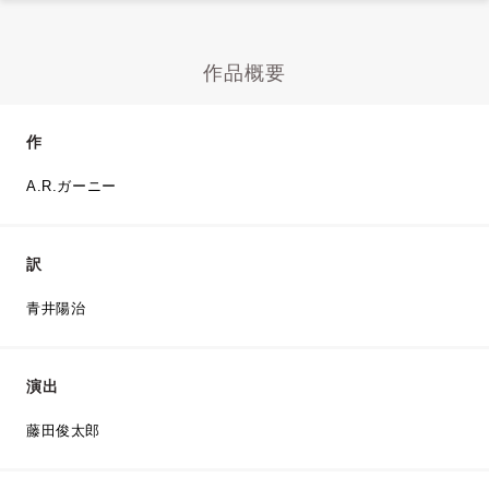
作品概要
作
A.R.ガーニー
訳
青井陽治
演出
藤田俊太郎