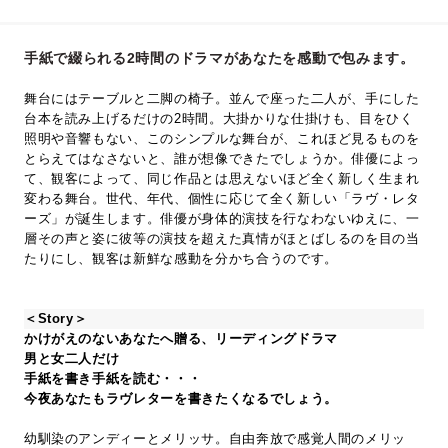
手紙で綴られる2時間のドラマがあなたを感動で包みます。
舞台にはテーブルと二脚の椅子。並んで座った二人が、手にした
台本を読み上げるだけの2時間。大掛かりな仕掛けも、目をひく
照明や音響もない、このシンプルな舞台が、これほど見るものを
とらえてはなさないと、誰が想像できたでしょうか。俳優によっ
て、観客によって、同じ作品とは思えないほど全く新しく生まれ
変わる舞台。世代、年代、個性に応じて全く新しい「ラヴ・レタ
ーズ」が誕生します。俳優が身体的演技を行なわないゆえに、一
層その声と姿に彼等の演技を超えた真情がほとばしるのを目の当
たりにし、観客は新鮮な感動を分かち合うのです。
＜Story＞
かけがえのないあなたへ贈る、リーディングドラマ
男と女二人だけ
手紙を書き手紙を読む・・・
今夜あなたもラヴレターを書きたくなるでしょう。
幼馴染のアンディーとメリッサ。自由奔放で感覚人間のメリッ