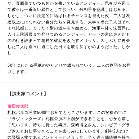
サ。真面目でいつも何かを書いているアンディー。思春期を迎え
て彼らは一番近い異性としてお互い十分相手を意識しはじめる。
しかし、ついに決定的に結ばれるチャンスを迎えた夜、二人は友
達以上にはなれない自分たちを発見する。大学を出た二人はそれ
ぞれ結婚し、まったく別の道を歩き始める。海軍を経て法曹界に
入り上院議員まで登りつめるアンディー。アートの道に進んだも
のの行き詰まって精神的破綻をきたすメリッサ。久しぶりに再会
した二人は別々に過ごした日々を取り戻すかのようだった。しか
し・・・。
50年にわたる手紙のやりとりで綴られていく、二人の物語をお届
けします。
【演出家コメント】
藤田俊太郎
札幌パルコ開業50周年おめでとうございます。この祝福の年に
『ラヴ・レターズ』札幌公演の上演ができることを、心から嬉し
く思います。待ちに待った再演、森崎博之さん、シルビア・グラ
ブさんとお仕事できることを楽しみにしています。劇中2人だけ
の登場人物であるアンディーとメリッサ。全く違う価値観を持ち