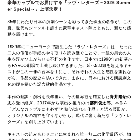
豪華カップルでお届けする『ラヴ・レターズ～2026 Summ
er Special～』上演決定！
35年にわたり日本の演劇シーンを彩ってきた珠玉の名作が、この
夏、世代もジャンルも超えた豪華キャスト陣とともに、新たな感
動を届けます。
1989年にニューヨークで誕生した『ラヴ・レターズ』は、たった
二人の俳優が手紙のやり取りを読み継ぐことで、一組の男女の人
生を浮かび上がらせる不朽の名作です。日本では1990年の初演か
らPARCO劇場で上演し続けてきました。延べ530組を超えるキャ
ストがこの一冊の台本を手にし、それぞれの人生と感性を重ねな
がら、作品の歴史を紡いできた、まさに、日本における朗読劇文
化の礎を築いた記念碑的作品です。
本作の翻訳・演出を長年担い、その世界観を確立した
青井陽治
の
志を受け継ぎ、2017年から演出を担うのは
藤田俊太郎
。本作を
「どんなカップルにも必ず“奇跡”が訪れる作品」と語る藤田が、
オリジナルの精神を守りながらも、現代に響く新たな『ラヴ・レ
ターズ』を創り上げています。
キャストの組み合わせごとに生まれる唯一無二の化学反応が、物