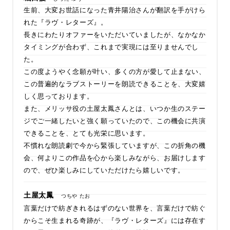
生前、大変お世話になった青井陽治さんが翻訳を手がけら
れた『ラヴ・レターズ』。
長きにわたりオファーをいただいていましたが、なかなか
タイミングが合わず、これまで実現には至りませんでし
た。
この度ようやく念願が叶い、多くの方が愛して止まない、
この普遍的なラブストーリーを朗読できることを、大変嬉
しく思っております。
また、メリッサ役の土屋太鳳さんとは、いつか生のステー
ジでご一緒したいと強く願っていたので、この機会に共演
できることを、とても光栄に思います。
不慣れな朗読劇で今から緊張していますが、この折角の機
会、何よりこの作品を心から楽しみながら、お届けします
ので、ぜひ楽しみにしていただけたら嬉しいです。
土屋太鳳
つちや たお
言葉だけで紡ぎきれるはずのない世界を、言葉だけで紡ぐ
からこそ生まれる奇跡が、『ラヴ・レターズ』には存在す