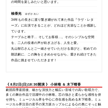
の時間を楽しみたいと思います。
柚香光
ゆずか れい
34年もの長きに渡り繋ぎ継がれて来た作品『ラヴ・レタ
ーズ』に出演できることが、どれほど光栄なことか感謝し
ています。
テーブルと椅子… そしてお客様…。そのシンプルな空間
を、二人の役者の声が紡ぎ上げる、人生と愛。
丸山智己さんとご一緒させていただける喜びと、初めての
朗読劇に、この胸をときめかせながら、愛され続けてきた
作品に挑ませていただきます！
《 8月2日(日)18:30開演 》
小林唯 ＆ 木下晴香
劇団四季退団後、確かな演技力と幅広い音域での高い歌唱力で、
多くの舞台作品で活躍中の小林唯。芯の強さと柔らかな感性を併
せ持ち、ミュージカル界を中心に存在感を高める木下晴香。ミュ
ージカル界注目の若手の実力派カップルによる心の奥にそっと触