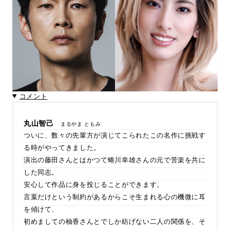
コメント
丸山智己
まるやま ともみ
ついに、数々の先輩方が演じてこられたこの名作に挑戦す
る時がやってきました。
演出の藤田さんとはかつて蜷川幸雄さんの元で苦楽を共に
した同志。
安心して作品に身を投じることができます。
言葉だけという制約があるからこそ生まれる心の機微に耳
を傾けて、
初めましての柚香さんとでしか紡げない二人の関係を、そ