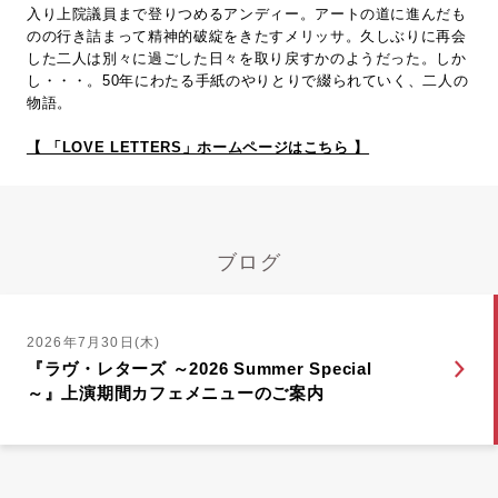
入り上院議員まで登りつめるアンディー。アートの道に進んだも
のの行き詰まって精神的破綻をきたすメリッサ。久しぶりに再会
した二人は別々に過ごした日々を取り戻すかのようだった。しか
し・・・。50年にわたる手紙のやりとりで綴られていく、二人の
物語。
【 「LOVE LETTERS」ホームページはこちら 】
ブログ
2026年7月30日(木)
『ラヴ・レターズ ～2026 Summer Special
～』上演期間カフェメニューのご案内