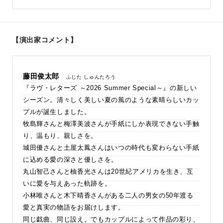
【演出家コメント】
藤田俊太郎
ふじた しゅんたろう
『ラヴ・レターズ ～2026 Summer Special～』の新しい
シーズン。清々しく美しい夏の風のような素晴らしいカッ
プルが誕生しました。
牧島輝さんと梅澤美波さんが手紙にしか表現できない手触
り、温もり、親しさを。
城田優さんと土屋太鳳さんはいつの時代も変わらない手紙
に込める愛の深さと優しさを。
丸山智己さんと柚香光さんは20世紀アメリカを生き、互
いに愛を与えあった軌跡を。
小林唯さんと木下晴香さんがある二人の男女の50年渡る
愛と真実の物語をお届けします。
同じ戯曲、同じ設え。でもカップルによって作品の彩り、