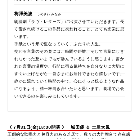
梅澤美波
うめざわ みなみ
朗読劇『ラヴ・レターズ』に出演させていただきます。長
く愛され続けるこの作品に携われること、とても光栄に思
います。
手紙という形で重なっていく、ふたりの人生。
交わる言葉のその奥には、時間や距離、そして言葉にしき
れなかった想いまでもが滲んでいるように感じます。書か
れた言葉の温度や、行間に宿る気持ちを自分なりに大切に
すくい上げながら、皆さまにお届けできたら嬉しいです。
静かに流れていく時間の中で、心にそっと残るような作品
になるよう、精一杯向き合いたいと思います。劇場でお会
いできるのを楽しみにしています。
《 7月31日(金)18:30開演 》 城田優 ＆ 土屋太鳳
圧倒的な歌唱力と包容力のある芝居で、数々の大作舞台で存在感