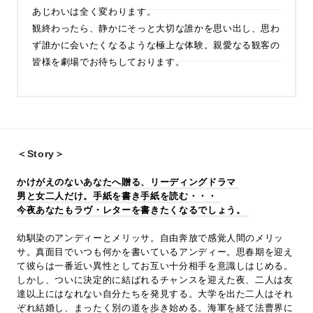
あじわいは全く変わります。
観終わったら、静かにそっと大切な誰かを思い出し、思わ
ず誰かに会いたくなるような極上な体験。親愛なる観客の
皆様を劇場でお待ちしております。
＜Story＞
かけがえのないあなたへ贈る、リーディングドラマ
男と女二人だけ。手紙を書き手紙を読む・・・
今夜あなたもラヴ・レターを書きたくなるでしょう。
幼馴染のアンディーとメリッサ。自由奔放で感覚人間のメリッ
サ。真面目でいつも何かを書いているアンディー。思春期を迎え
て彼らは一番近い異性としてお互い十分相手を意識しはじめる。
しかし、ついに決定的に結ばれるチャンスを迎えた夜、二人は友
達以上にはなれない自分たちを発見する。大学を出た二人はそれ
ぞれ結婚し、まったく別の道を歩き始める。海軍を経て法曹界に