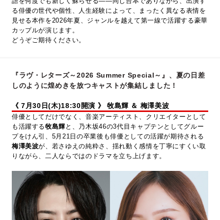
語を何度でも新しく蘇らせる――同じ台本でありながら、出演す
る俳優の世代や個性、人生経験によって、まったく異なる表情を
見せる本作を2026年夏、ジャンルを越えて第一線で活躍する豪華
カップルが演じます。
どうぞご期待ください。
『ラヴ・レターズ～2026 Summer Special～』、夏の日差
しのように煌めきを放つキャストが集結しました！
《 7月30日(木)18:30開演 》
牧島輝 ＆ 梅澤美波
俳優としてだけでなく、音楽アーティスト、クリエイターとして
も活躍する
牧島輝
と、乃木坂46の3代目キャプテンとしてグルー
プをけん引、5月21日の卒業後も俳優としての活躍が期待される
梅澤美波
が、若さゆえの純粋さ、揺れ動く感情を丁寧にすくい取
りながら、二人ならではのドラマを立ち上げます。