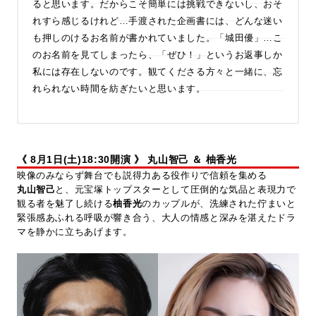
ると思います。だからこそ簡単には挑戦できないし、おそ
れすら感じるけれど…手渡された企画書には、どんな迷い
も押しのけるお名前が書かれていました。「城田優」…こ
のお名前を見てしまったら、「ぜひ！」というお返事しか
私には存在しないのです。観てくださる方々と一緒に、忘
れられない時間を紡ぎたいと思います。
《 8月1日(土)18:30開演 》
丸山智己 ＆ 柚香光
映像のみならず舞台でも説得力ある役作りで信頼を集める
丸山智己
と、元宝塚トップスターとして圧倒的な気品と表現力で
観る者を魅了し続ける
柚香光
のカップルが、洗練された佇まいと
緊張感あふれる呼吸が響き合う、大人の情感と深みを湛えたドラ
マを静かに立ちあげます。