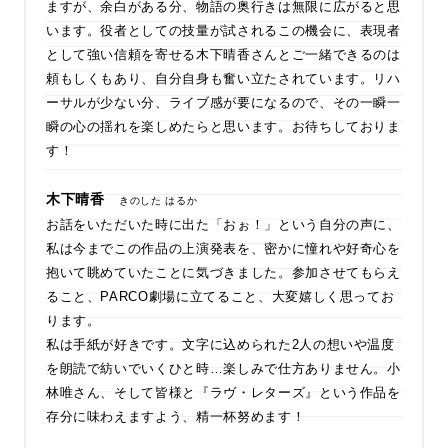
ますが、余白がある分、物語の奥行きは無限に広がると思
います。役者としての技量が試されるこの機会に、表現者
として強い信頼を寄せる木下晴香さんとご一緒できるのは
頼もしくもあり、自分自身も奮い立たされています。リハ
ーサルが少ない分、ライブ感が要になるので、その一瞬一
瞬の心の揺れを楽しめたらと思います。お待ちしておりま
す！
木下晴香
きのした はるか
お話をいただいた時に出た「おぉ！」という自分の声に、
私は今までこの作品の上演発表を、密かに憧れや好奇心を
抱いて眺めていたことに気づきました。参加させてもらえ
ること、PARCO劇場に立てること、大変嬉しく思ってお
ります。
私は手紙が好きです。文字に込められた2人の想いや温度
を朗読で紡いでいくひと時…楽しみで仕方ありません。小
林唯さん、そして皆様と『ラヴ・レターズ』という作品を
存分に味わえますよう、精一杯努めます！