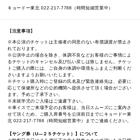
キョードー東北 022-217-7788（時間短縮営業中）
【注意事項】
※本公演のチケットは主催者の同意のない有償譲渡が禁止さ
れております。
※公演中止の場合を除き、体調不良などお客様のご事情によ
るチケットのキャンセル及び払い戻しは致しません。チケッ
トご購入の際には、ご自身の体調や環境をふまえご判断くだ
さいますようお願いいたします。
※チケット購入時にご登録の氏名及び緊急連絡先は、必要に
応じて保健所などの公的機関へ提供させて頂く場合がござい
ます。予めご了承下さい。
※未就学児のご入場はご遠慮下さい。
※車イスでご来場予定のお客様は、当日スムーズにご案内さ
せて頂くため、ご購入席番号を公演前日までにキョードー東
北 022-217-7788（時間短縮営業中）までご連絡ください。
【ヤング券（U—２５チケット）】について