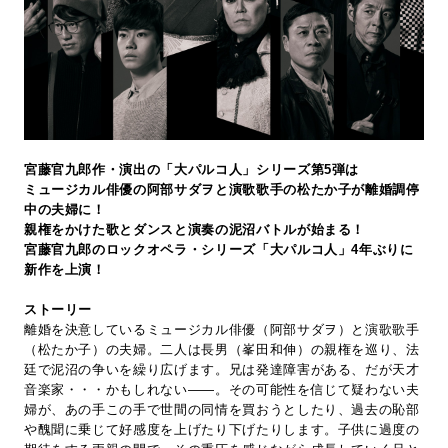
宮藤官九郎作・演出の「大パルコ人」シリーズ第5弾は
ミュージカル俳優の阿部サダヲと演歌歌手の松たか子が離婚調停
中の夫婦に！
親権をかけた歌とダンスと演奏の泥沼バトルが始まる！
宮藤官九郎のロックオペラ・シリーズ「大パルコ人」4年ぶりに
新作を上演！
ストーリー
離婚を決意しているミュージカル俳優（阿部サダヲ）と演歌歌手
（松たか子）の夫婦。二人は長男（峯田和伸）の親権を巡り、法
廷で泥沼の争いを繰り広げます。兄は発達障害がある、だが天才
音楽家・・・かもしれない――。その可能性を信じて疑わない夫
婦が、あの手この手で世間の同情を買おうとしたり、過去の恥部
や醜聞に乗じて好感度を上げたり下げたりします。子供に過度の