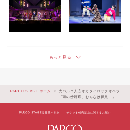
もっと見る
PARCO STAGE ホーム
大パルコ人⑤オカタイロックオペラ
『雨の傍聴席、おんなは裸足…』
PARCO STAGE鑑賞基本約款
チケット転売禁止に関するお願い