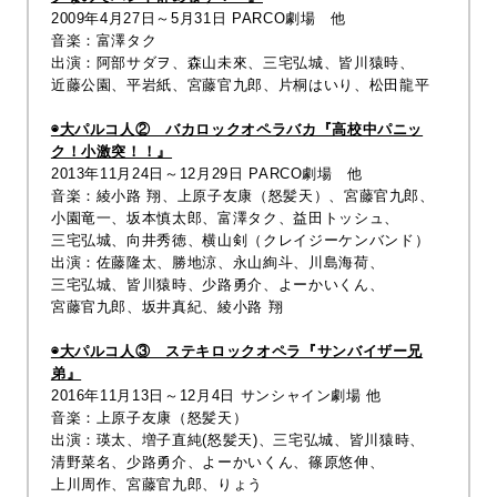
2009年4月27日～5月31日 PARCO劇場 他
音楽：富澤タク
出演：
阿部サダヲ
、
森山未來
、
三宅弘城
、
皆川猿時
、
近藤公園
、
平岩紙
、
宮藤官九郎
、
片桐はいり
、
松田龍平
◉大パルコ人② バカロックオペラバカ『高校中パニッ
ク！小激突！！』
2013年11月24日～12月29日 PARCO劇場 他
音楽：
綾小路 翔
、
上原子友康（怒髪天）
、
宮藤官九郎
、
小園竜一
、
坂本慎太郎
、
富澤タク
、
益田トッシュ
、
三宅弘城
、
向井秀徳
、
横山剣
（クレイジーケンバンド）
出演：
佐藤隆太
、
勝地涼
、
永山絢斗
、
川島海荷
、
三宅弘城
、
皆川猿時
、
少路勇介
、
よーかいくん
、
宮藤官九郎
、
坂井真紀
、
綾小路 翔
◉大パルコ人③ ステキロックオペラ『サンバイザー兄
弟』
2016年11月13日～12月4日 サンシャイン劇場 他
音楽：上原子友康（怒髪天）
出演：
瑛太
、
増子直純(怒髪天)
、
三宅弘城
、
皆川猿時
、
清野菜名
、
少路勇介
、
よーかいくん
、
篠原悠伸
、
上川周作
、
宮藤官九郎
、
りょう