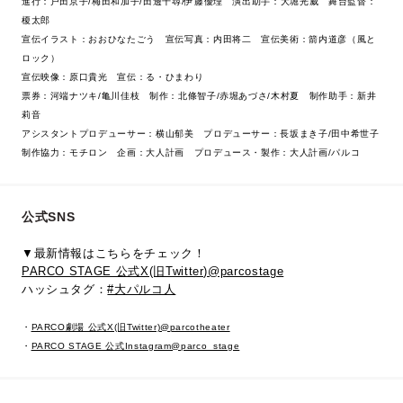
進行：戸田京子/梅田和加子/田邊千尋/伊藤優理 演出助手：大堀光威 舞台監督：
榎太郎
宣伝イラスト：おおひなたごう 宣伝写真：内田将二 宣伝美術：箭内道彦（風と
ロック）
宣伝映像：原口貴光 宣伝：る・ひまわり
票券：河端ナツキ/亀川佳枝 制作：北條智子/赤堀あづさ/木村夏 制作助手：新井
莉音
アシスタントプロデューサー：横山郁美 プロデューサー：長坂まき子/田中希世子
制作協力：モチロン 企画：大人計画 プロデュース・製作：大人計画/パルコ
公式SNS
▼最新情報はこちらをチェック！
PARCO STAGE 公式X(旧Twitter)@parcostage
ハッシュタグ：
#大パルコ人
・
PARCO劇場 公式X(旧Twitter)@parcotheater
・
PARCO STAGE 公式Instagram@parco_stage