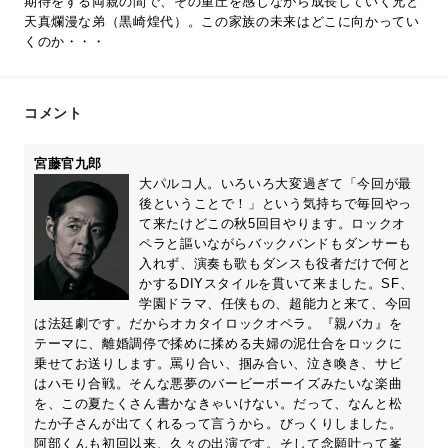
期待をする両親の間で、その重圧を感じながら成長していく兄と
天真爛漫な弟（黒崎煌代）。この家族の未来はどこに向かってい
くのか・・・
コメント
宮藤官九郎
大パルコ人。いろいろ大変過ぎて「今回が最
後ということで！」という気持ちで毎回やっ
て来たけどこの秋5回目やります。ロックオ
ペラと謳いながらバックバンドもダンサーも
入れず、演奏も歌もダンスも役者だけで何と
かするDIYスタイルを貫いて来ました。SF、
学園ドラマ、任侠もの、超能力と来て、今回
は法廷劇です。だからオカタイロックオペラ。『親バカ』を
テーマに、離婚調停で揉めに揉める夫婦の泥仕合をロックに
乗せてお送りします。罵り合い、掴み合い、泣き喚き、サビ
はハモり合戦。そんな悪夢のバービーボーイズみたいな楽曲
を、この夏たくさん書かなきゃいけない。だって、なんと松
たか子さんが出てくれるって言うから。びっくりしました。
阿部くんも初回以来、久々の出演です。そして念願叶って峯