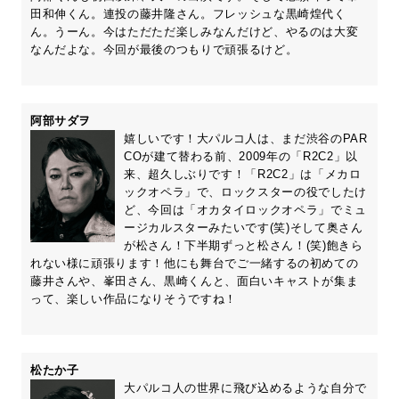
田和伸くん。連投の藤井隆さん。フレッシュな黒崎煌代く
ん。うーん。今はただただ楽しみなんだけど、やるのは大変
なんだよな。今回が最後のつもりで頑張るけど。
阿部サダヲ
嬉しいです！大パルコ人は、まだ渋谷のPAR
COが建て替わる前、2009年の「R2C2」以
来、超久しぶりです！「R2C2」は「メカロ
ックオペラ」で、ロックスターの役でしたけ
ど、今回は「オカタイロックオペラ」でミュ
ージカルスターみたいです(笑)そして奥さん
が松さん！下半期ずっと松さん！(笑)飽きら
れない様に頑張ります！他にも舞台でご一緒するの初めての
藤井さんや、峯田さん、黒崎くんと、面白いキャストが集ま
って、楽しい作品になりそうですね！
松たか子
大パルコ人の世界に飛び込めるような自分で