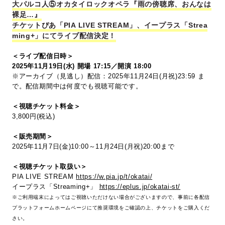
大パルコ人⑤オカタイロックオペラ『雨の傍聴席、おんなは
裸足…』
チケットぴあ「PIA LIVE STREAM」、イープラス「Strea
ming+」にてライブ配信決定！
＜ライブ配信日時＞
2025年11月19日(水) 開場 17:15／開演 18:00
※アーカイブ（見逃し）配信：2025年11月24日(月祝)23:59 ま
で。配信期間中は何度でも視聴可能です。
＜視聴チケット料金＞
3,800円(税込)
＜販売期間＞
2025年11月7日(金)10:00～11月24日(月祝)20:00まで
＜視聴チケット取扱い＞
PIA LIVE STREAM
https://w.pia.jp/t/okatai/
イープラス「Streaming+」
https://eplus.jp/okatai-st/
※ご利用端末によってはご視聴いただけない場合がございますので、事前に各配信
プラットフォームホームページにて推奨環境をご確認の上、チケットをご購入くだ
さい。