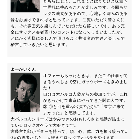
どちらにせよ、これまでとはまたひと味違う
世界観に挑めることが楽しみです。今回もサ
ックス演奏があるので、心地よく深みのある
音をお届けできればと思っています。ご覧いただく皆さんに
も、その雰囲気を楽しんでいただけたら嬉しいです。あっ完
全にサックス奏者寄りのコメントになってしまいましたが、
とにかく皆様に楽しんで頂けるよう共演者の方達と楽しんで
稽古していきたいと思います。
よーかいくん
オファーもらったときは、またこの仕事がで
きるうれしさで空にガッツポーズをきめまし
た！
自分は大パルコ人②からの参加ですが、これ
がきっかけで東京にやってきた関西人です。
③.④と回を重ね出演のたびに「東京に来て
よかった」と感動してます。
大パルコ人シリーズはやみつきのおもしろさと感動が詰まっ
ているロックオペラで大好きです。
宮藤官九郎がギターを持って、頭、心、体、力を振り絞って1
0人の役者たちと、大好きなロックでオペラをやります