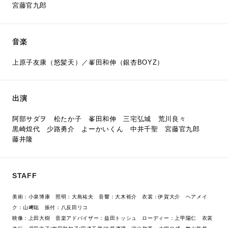
宮藤官九郎
音楽
上原子友康（怒髪天）／峯田和伸（銀杏BOYZ）
出演
阿部サダヲ
松たか子
峯田和伸
三宅弘城
荒川良々
黒崎煌代
少路勇介
よーかいくん
中井千聖
宮藤官九郎
藤井隆
STAFF
美術：小泉博康 照明：大島祐夫 音響：大木裕介 衣裳：伊賀大介 ヘアメイ
ク：山﨑聡 振付：八反田リコ
映像：上田大樹 音楽アドバイザー：益田トッシュ ローディー：上甲陽仁 衣裳