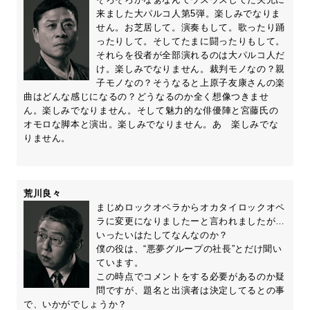
来ました大パルコ人第5弾。楽しみでなりま
せん。お芝居して。演奏もして。歌ったり踊
ったりして。そしてたまに闘ったりもして。
それらを役者が全部演れるのは大パルコ人だ
け。楽しみでなりません。裁判モノなの？親
子モノなの？そうなると上原子友康さんの楽
曲はどんな感じになるの？どうなるのか全く想像つきませ
ん。楽しみでなりません。そして魅力的な俳優陣と宮藤氏の
オモロな脚本と演出。楽しみでなりません。あゝ楽しみでな
りません。
荒川良々
まじめロックオペラからオカタイロックオペ
ラに変更になりましたーと言われましたが…
いったいはたしてなんなのか？
僕の役は、“悪夢グループの社長”とだけ聞い
ています。
この時点でコメントをする必要があるのか疑
問ですが、題名と出演者は決定してるとの事
で、いかがでしょうか？