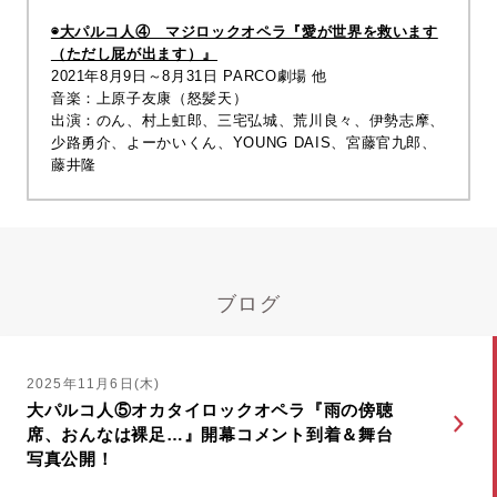
◉大パルコ人④ マジロックオペラ『愛が世界を救います
（ただし屁が出ます）』
2021年8月9日～8月31日 PARCO劇場 他
音楽：上原子友康（怒髪天）
出演：
のん
、
村上虹郎
、
三宅弘城
、
荒川良々
、
伊勢志摩
、
少路勇介
、
よーかいくん
、
YOUNG DAIS
、
宮藤官九郎
、
藤井隆
ブログ
2025年11月6日(木)
大パルコ人⑤オカタイロックオペラ『雨の傍聴
席、おんなは裸足…』開幕コメント到着＆舞台
写真公開！