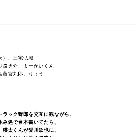
天）、三宅弘城
少路勇介、よーかいくん
宮藤官九郎、りょう
トラック野郎を交互に観ながら、
休み処で台本書いてたら、
、瑛太くんが愛川欽也に、