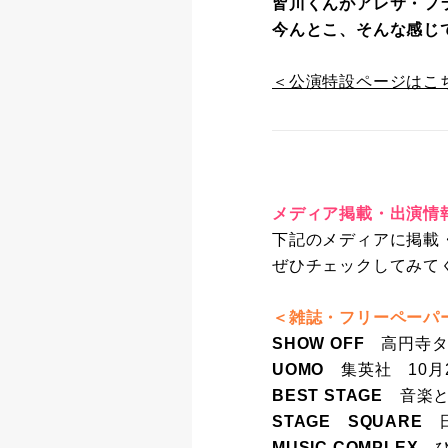
皆川くんがアレサ・フ
今んとこ、そんな
＜公演特設ページはこ
メディア掲載・出演情
下記のメディアに掲載
ぜひチェックしてみて
＜雑誌・フリーペーパ
SHOW OFF
高円寺タウ
UOMO
集英社 10月
BEST STAGE
音楽と人
STAGE SQUARE
日
MUSIC COMPLEX
ぴ