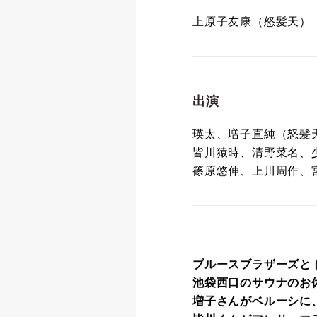
上原子友康（怒髪天）
出演
瑛太、増子直純（怒髪
皆川猿時、清野菜名、
篠原悠伸、上川周作、
ブルースブラザーズと
池袋西口のサウナのお
増子さんがベルーシに