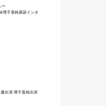
ュー
&増子直純鼎談インタ
4週出演 増子直純出演