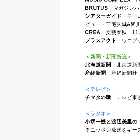
BRUTUS
マガジンハウ
シアターガイド
モーニ
ビュー・三宅弘城&皆
CREA
文藝春秋 11
プラスアクト
ワニブッ
＜新聞・新聞折込＞
北海道新聞
北海道新聞
産経新聞
産経新聞社 
＜テレビ＞
チマタの噺
テレビ東京
＜ラジオ＞
小堺一機と渡辺美里の
※ニッポン放送をキー