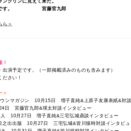
ランクリンに見えて来た。
感じです。 宮藤官九郎
ちら＞
報！
・出演予定です。（一部掲載済みのものも含みます）
ください！
ー＞
ンマガジン 10月15日 増子直純&上原子友康表紙&対
24日 宮藤官九郎&瑛太対談インタビュー
 10月27日 増子直純&三宅弘城鼎談インタビュー
之出出版 10月27日 三宅弘城&皆川猿時対談インタビュ
あ 10月31日 増子直純&皆川猿時対談インタビュー