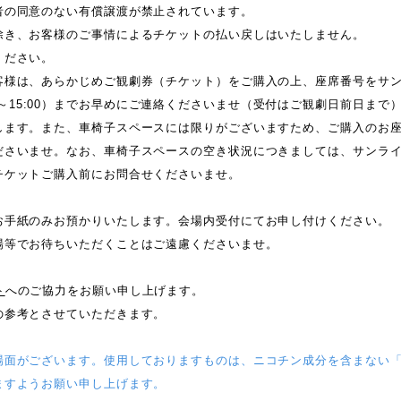
催者の同意のない有償譲渡が禁止されています。
除き、お客様のご事情によるチケットの払い戻しはいたしません。
ください。
客様は、あらかじめご観劇券（チケット）をご購入の上、座席番号をサ
 12:00～15:00）までお早めにご連絡くださいませ（受付はご観劇日前日
します。また、車椅子スペースには限りがございますため、ご購入のお
ださいませ。なお、車椅子スペースの空き状況につきましては、サンラ
チケットご購入前にお問合せくださいませ。
お手紙のみお預かりいたします。会場内受付にてお申し付けください。
場等でお待ちいただくことはご遠慮くださいませ。
ト
へのご協力をお願い申し上げます。
の参考とさせていただきます。
場面がございます。使用しておりますものは、ニコチン成分を含まない
ますようお願い申し上げます。