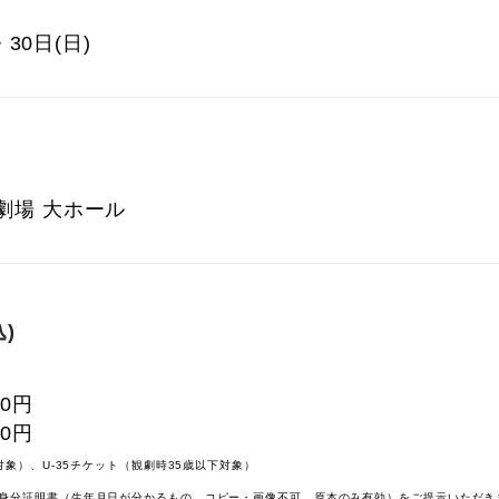
・30日(日)
劇場 大ホール
)
00円
00円
対象）、U-35チケット（観劇時35歳以下対象）
身分証明書（生年月日が分かるもの、コピー・画像不可、原本のみ有効）をご提示いただき