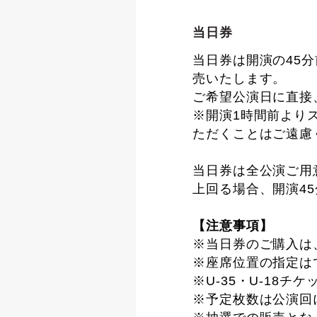
当日券
当日券は開演の45
売いたします。
ご希望公演日に直接
※開演1時間前より
ただくことはご遠慮
当日券は全公演ご用
上回る場合、開演4
【注意事項】
※当日券のご購入は
※座席位置の指定は
※U-35・U-18
※予定枚数は公演回