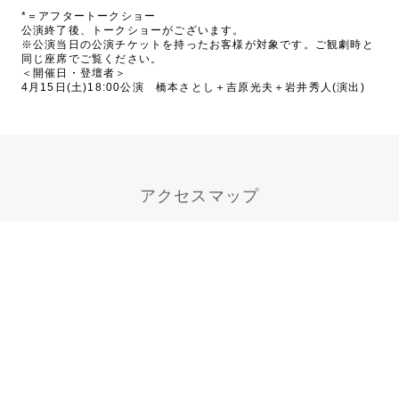
*＝アフタートークショー
公演終了後、トークショーがございます。
※公演当日の公演チケットを持ったお客様が対象です。ご観劇時と
同じ座席でご覧ください。
＜開催日・登壇者＞
4月15日(土)18:00公演 橋本さとし＋吉原光夫＋岩井秀人(演出)
アクセスマップ