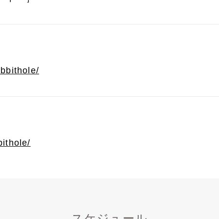
abbithole/
bithole/
スケジュール