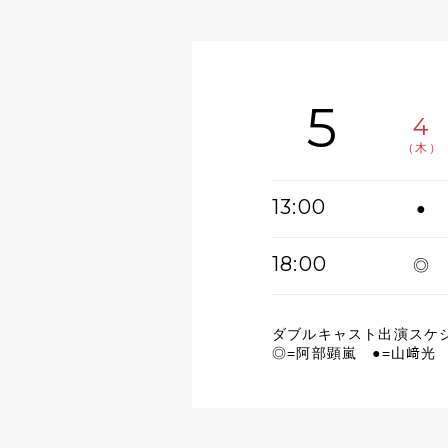
5
4
（木）
13:00
●
18:00
◎
ダブルキャスト出演スケ
◎=阿部顕嵐 ●=山﨑光