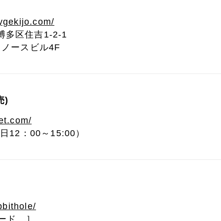
ygekijo.com/
市博多区住吉1-2-1
ノースビル4F
売)
et.com/
平日12：00～15:00）
bbithole/
Pコード ］