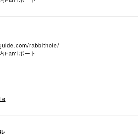
Famiポート
guide.com/rabbithole/
Famiポート
ole
ル