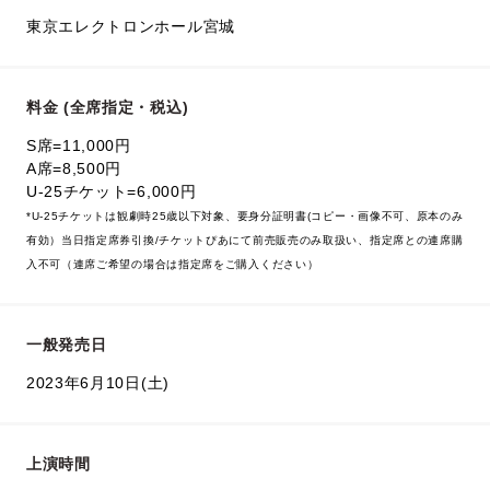
東京エレクトロンホール宮城
料金 (全席指定・税込)
S席=11,000円
A席=8,500円
U-25チケット=6,000円
*U-25チケットは観劇時25歳以下対象、要身分証明書(コピー・画像不可、原本のみ
有効）当日指定席券引換/チケットぴあにて前売販売のみ取扱い、指定席との連席購
入不可（連席ご希望の場合は指定席をご購入ください）
一般発売日
2023年6月10日(土)
上演時間