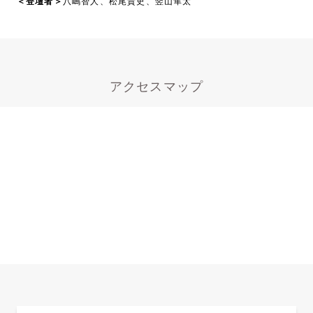
＜登壇者＞
八嶋智人、松尾貴史、竪山隼太
アクセスマップ