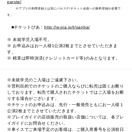
parste/
※アプリの利用登録とは別にパルステ!チケット会員への無料登録が必要で
す。
■チケットぴあ：
http://w.pia.jp/t/sanba/
※ 未就学児入場不可。
※ お申込みはお一人様1公演2枚までとさせていただきま
す。
※ 精算は即時決済(クレジットカード等)のみとなります。
※未就学児のご入場はご遠慮下さい。
※営利目的でのチケットのご購入ならびに転売は固くお断り
しております。転売で購入されたチケットではご入場をお断
りする場合がございます。
※チケットのお申込みは、先行・一般発売ともにお一人様１
公演2枚までとさせていただきます。
※プレイガイドの店頭販売の取扱い店舗については、各プレ
イガイドにお問合せください。
※車イスでご来場予定のお客様は、ご購入席番号を公演前日