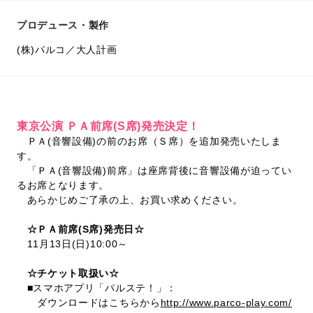
プロデュース・製作
(株)パルコ／大人計画
東京公演 ＰＡ前席(S席)発売決定！
ＰＡ(音響設備)の前のお席（Ｓ席）を追加発売いたしま
す。
「ＰＡ(音響設備)前席」は座席背後に音響設備が迫ってい
るお席となります。
あらかじめご了承の上、お買い求めください。
☆ＰＡ前席(S席)発売日☆
11月13日(日)10:00～
☆チケット取扱い☆
■スマホアプリ「パルステ！」：
ダウンロードはこちらから
http://www.parco-play.com/