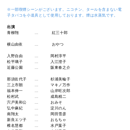
※一部喫煙シーンがございます。ニコチン、タールを含まない電
子タバコを小道具として使用しております。煙は水蒸気です。
出演
青柳翔 … 紅三十郎
横山由依 … おやつ
入野自由 … 岡村淳平
松平璃子 … 入江澄子
近藤公園 … 阪東春之介
那須佐代子 … 杉浦美輪子
三上市朗 … マキノ万作
福本伸一 … 山岸旺次郎
松村武 … 成島精二
宍戸美和公 … おみそ
弘中麻紀 … 淀川のん
南翔太 … 岡田雪彦
新良エツ子 … おもちゃ
椎名慧都 … 水戸葉子