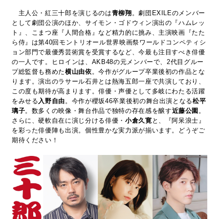
主人公・紅三十郎を演じるのは
青柳翔
。劇団EXILEのメンバー
として劇団公演のほか、サイモン・ゴドウィン演出の『ハムレッ
ト』、こまつ座『人間合格』など精力的に挑み、主演映画『たた
ら侍』は第40回モントリオール世界映画祭ワールドコンペティシ
ョン部門で最優秀芸術賞を受賞するなど、今最も注目すべき俳優
の一人です。ヒロインは、AKB48の元メンバーで、2代目グルー
プ総監督も務めた
横山由依
。今作がグループ卒業後初の作品とな
ります。演出のラサール石井とは熱海五郎一座で共演しており、
この度も期待が高まります。俳優・声優として多岐にわたる活躍
をみせる
入野自由
。今作が櫻坂46卒業後初の舞台出演となる
松平
璃子
。数多くの映像・舞台作品で独特の存在感を醸す
近藤公園
。
さらに、硬軟自在に演じ分ける俳優・
小倉久寛
と、『阿呆浪士』
を彩った俳優陣も出演。個性豊かな実力派が揃います。どうぞご
期待ください！