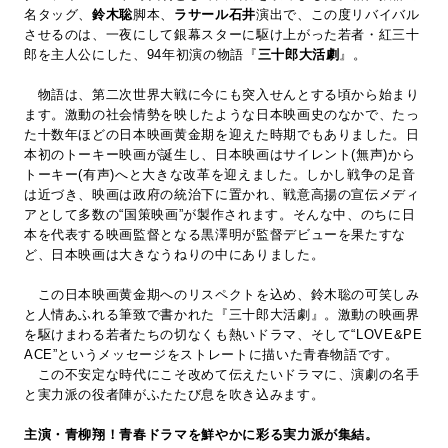
名タッグ、
鈴木聡
脚本、
ラサール石井
演出で、この度リバイバル
させるのは、一夜にして銀幕スターに駆け上がった若者・紅三十
郎を主人公にした、94年初演の物語『
三十郎大活劇
』。
物語は、第二次世界大戦に今にも突入せんとする頃から始まり
ます。激動の社会情勢を映したような日本映画史のなかで、たっ
た十数年ほどの日本映画黄金期を迎えた時期でもありました。日
本初のトーキー映画が誕生し、日本映画はサイレント(無声)から
トーキー(有声)へと大きな改革を迎えました。しかし戦争の足音
は近づき、映画は政府の統治下に置かれ、戦意高揚の宣伝メディ
アとして多数の“国策映画”が製作されます。そんな中、のちに日
本を代表する映画監督となる黒澤明が監督デビューを果たすな
ど、日本映画は大きなうねりの中にありました。
この日本映画黄金期へのリスペクトを込め、鈴木聡の可笑しみ
と人情あふれる筆致で書かれた『三十郎大活劇』。激動の映画界
を駆けまわる若者たちの切なくも熱いドラマ、そして“LOVE&PE
ACE”というメッセージをストレートに描いた青春物語です。
この不安定な時代にこそ改めて伝えたいドラマに、演劇の名手
と実力派の役者陣がふたたび息を吹き込みます。
主演・青柳翔！青春ドラマを鮮やかに彩る実力派が集結。