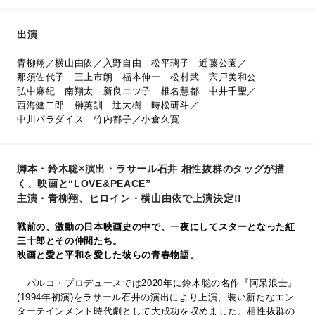
出演
青柳翔／横山由依／入野自由 松平璃子 近藤公園／
那須佐代子 三上市朗 福本伸一 松村武 宍戸美和公
弘中麻紀 南翔太 新良エツ子 椎名慧都 中井千聖／
西海健二郎 榊英訓 辻󠄀大樹 時松研斗／
中川パラダイス 竹内都子／小倉久寛
脚本・鈴木聡×演出・ラサール石井 相性抜群のタッグが描
く、映画と“LOVE&PEACE”
主演・青柳翔、ヒロイン・横山由依で上演決定!!
戦前の、激動の日本映画史の中で、一夜にしてスターとなった紅
三十郎とその仲間たち。
映画と愛と平和を愛した彼らの青春物語。
パルコ・プロデュースでは2020年に鈴木聡の名作『阿呆浪士』
(1994年初演)をラサール石井の演出により上演、装い新たなエン
ターテインメント時代劇として大成功を収めました。相性抜群の