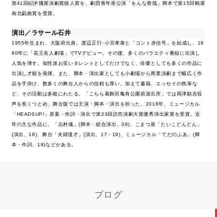
第41回紀伊國屋演劇賞個人賞を、劇団青年座公演「をんな善哉」脚本で第15回鶴屋
南北戯曲賞を受賞。
演出／ラサール石井
1955年生まれ、大阪府出身。渡辺正行･小宮孝泰と「コント赤信号」を結成し、19
80年に「花王名人劇場」でTVデビュー。その後、多くのバラエティ番組に出演し
人気を博す。知性派お笑いタレントとしてだけでなく、俳優としても多くの作品に
出演し才能を発揮。また、脚本・演出家としても小劇場から商業演劇まで幅広く作
品を手掛け、数多くの舞台人からの信頼も厚い。加えて書籍、エッセイの執筆な
ど、その活動は多岐にわたる。「こちら葛飾区亀有公園前派出所」では両津勘吉役
声を長くつとめ、舞台版では主演・脚本・演出を担った。2016年、ミュージカル
「HEADSUP!」原案・作詞・演出で第23回読売演劇大賞優秀演出家賞を受賞。近
年の主な作品に、「志村魂」(脚本・総合演出、06)、こまつ座「たいこどんどん」
(演出、18)、舞台「夫婦漫才」(演出、17・19)、ミュージカル「てだのふあ」(脚
本・作詞、19)などがある。
ブログ