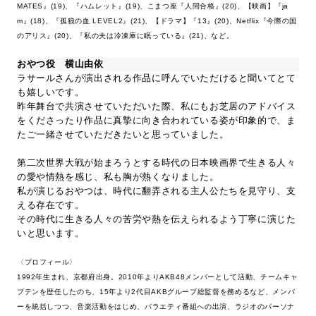
MATES』(19)、『ハムレット』(19)、こまつ座『人間合格』(20)、【映画】『ja
m』(18)、『孤狼の血 LEVEL2』(21)、【ドラマ】『13』(20)、Netflix『今際の国
のアリス』(20)、『私の夫は冷凍庫に眠っている』(21)、など。
おやつ役 横山由依
ラサールさんが演出される作品に呼んでいただけると聞いてとて
も嬉しいです。
昨年舞台で共演させていただいた際、私にもお芝居のアドバイス
をくださったり作品に真摯に向き合われている姿が印象的で、ま
たご一緒させていただきたいと思っていました。
第二次世界大戦が始まろうとする時代の日本映画界で生きる人々
の愛や情熱を感じ、私も胸が熱くなりました。
私が演じるおやつは、時代に翻弄される主人公たちを見守り、支
える存在です。
その時代に生きる人々の苦労や熱を伝えられるよう丁寧に演じた
いと思います。
〈プロフィール〉
1992年生まれ、京都府出身。2010年よりAKB48メンバーとして活動、チームキャ
プテンを歴任したのち、15年より2代目AKBグループ総監督を務めるなど、メンバ
ーを統括しつつ、音楽活動をはじめ、バラエティ番組への出演、ラジオのパーソナ