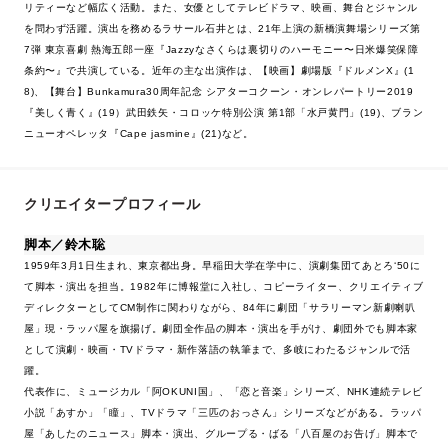
リティーなど幅広く活動。また、女優としてテレビドラマ、映画、舞台とジャンル
を問わず活躍。演出を務めるラサール石井とは、21年上演の新橋演舞場シリーズ第
7弾 東京喜劇 熱海五郎一座『Jazzyなさくらは裏切りのハーモニー〜日米爆笑保障
条約〜』で共演している。近年の主な出演作は、【映画】劇場版『ドルメンX』(1
8)、【舞台】Bunkamura30周年記念 シアターコクーン・オンレパートリー2019
『美しく青く』(19）武田鉄矢・コロッケ特別公演 第1部「水戸黄門」(19)、ブラン
ニューオペレッタ『Cape jasmine』(21)など。
クリエイタープロフィール
脚本／鈴木聡
1959年3月1日生まれ、東京都出身。早稲田大学在学中に、演劇集団てあとろ‘50に
て脚本・演出を担当。1982年に博報堂に入社し、コピーライター、クリエイティブ
ディレクターとしてCM制作に関わりながら、84年に劇団「サラリーマン新劇喇叭
屋」現・ラッパ屋を旗揚げ。劇団全作品の脚本・演出を手がけ、劇団外でも脚本家
として演劇・映画・TVドラマ・新作落語の執筆まで、多岐にわたるジャンルで活
躍。
代表作に、ミュージカル「阿OKUNI国」、「恋と音楽」シリーズ、NHK連続テレビ
小説「あすか」「瞳」、TVドラマ「三匹のおっさん」シリーズなどがある。ラッパ
屋「あしたのニュース」脚本・演出、グループる・ばる「八百屋のお告げ」脚本で