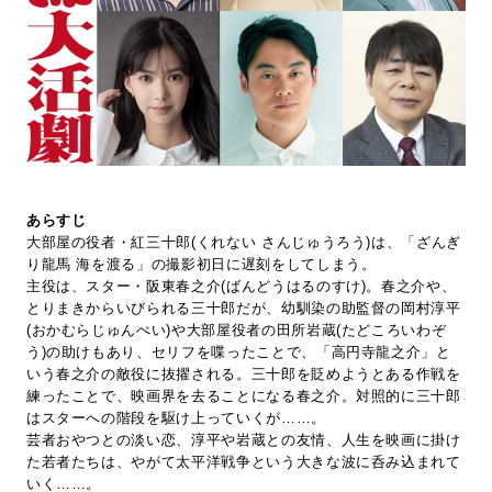
あらすじ
大部屋の役者・紅三十郎(くれない さんじゅうろう)は、「ざんぎ
り龍馬 海を渡る」の撮影初日に遅刻をしてしまう。
主役は、スター・阪東春之介(ばんどうはるのすけ)。春之介や、
とりまきからいびられる三十郎だが、幼馴染の助監督の岡村淳平
(おかむらじゅんぺい)や大部屋役者の田所岩蔵(たどころいわぞ
う)の助けもあり、セリフを喋ったことで、「高円寺龍之介」と
いう春之介の敵役に抜擢される。三十郎を貶めようとある作戦を
練ったことで、映画界を去ることになる春之介。対照的に三十郎
はスターへの階段を駆け上っていくが……。
芸者おやつとの淡い恋、淳平や岩蔵との友情、人生を映画に掛け
た若者たちは、やがて太平洋戦争という大きな波に呑み込まれて
いく……。