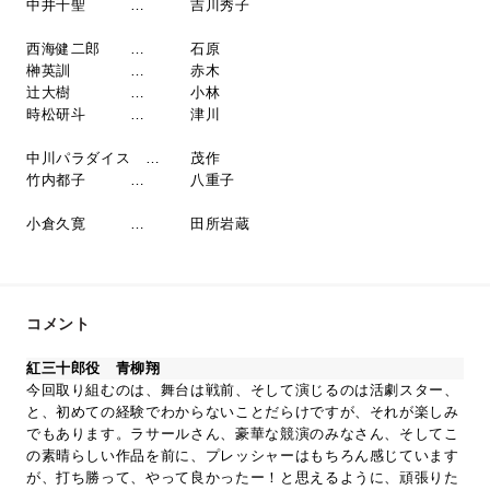
中井千聖 … 吉川秀子
西海健二郎 … 石原
榊英訓 … 赤木
辻大樹 … 小林
時松研斗 … 津川
中川パラダイス … 茂作
竹内都子 … 八重子
小倉久寛 … 田所岩蔵
コメント
紅三十郎役 青柳翔
今回取り組むのは、舞台は戦前、そして演じるのは活劇スター、
と、初めての経験でわからないことだらけですが、それが楽しみ
でもあります。ラサールさん、豪華な競演のみなさん、そしてこ
の素晴らしい作品を前に、プレッシャーはもちろん感じています
が、打ち勝って、やって良かったー！と思えるように、頑張りた