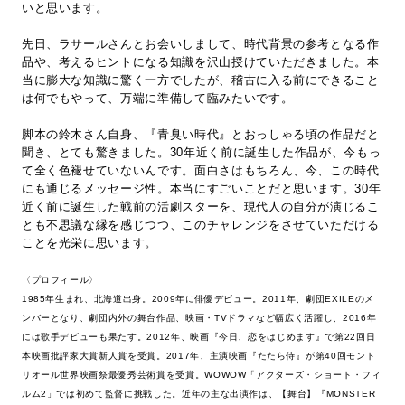
いと思います。
先日、ラサールさんとお会いしまして、時代背景の参考となる作
品や、考えるヒントになる知識を沢山授けていただきました。本
当に膨大な知識に驚く一方でしたが、稽古に入る前にできること
は何でもやって、万端に準備して臨みたいです。
脚本の鈴木さん自身、『青臭い時代』とおっしゃる頃の作品だと
聞き、とても驚きました。30年近く前に誕生した作品が、今もっ
て全く色褪せていないんです。面白さはもちろん、今、この時代
にも通じるメッセージ性。本当にすごいことだと思います。30年
近く前に誕生した戦前の活劇スターを、現代人の自分が演じるこ
とも不思議な縁を感じつつ、このチャレンジをさせていただける
ことを光栄に思います。
〈プロフィール〉
1985年生まれ、北海道出身。2009年に俳優デビュー。2011年、劇団EXILEのメ
ンバーとなり、劇団内外の舞台作品、映画・TVドラマなど幅広く活躍し、2016年
には歌手デビューも果たす。2012年、映画『今日、恋をはじめます』で第22回日
本映画批評家大賞新人賞を受賞。2017年、主演映画『たたら侍』が第40回モント
リオール世界映画祭最優秀芸術賞を受賞。WOWOW「アクターズ・ショート・フィ
ルム2」では初めて監督に挑戦した。近年の主な出演作は、【舞台】『MONSTER