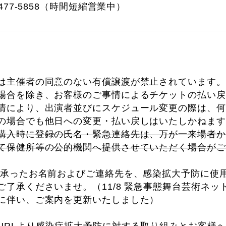
477-5858（時間短縮営業中）
は主催者の同意のない有償譲渡が禁止されています。
場合を除き、お客様のご事情によるチケットの払い戻
情により、出演者並びにスケジュール変更の際は、何
の場合でも他日への変更・払い戻しはいたしかねます
購入時に登録の氏名・緊急連絡先は、万が一来場者か
て保健所等の公的機関へ提供させていただく場合がご
に承ったお名前およびご連絡先を、感染拡大予防に使
ご了承くださいませ。（11/8 緊急事態舞台芸術ネッ
に伴い、ご案内を更新いたしました）