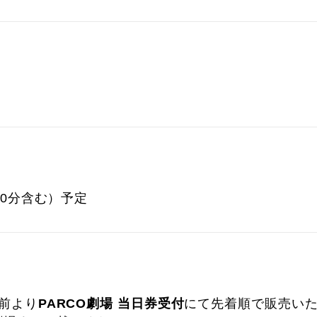
)
20分含む）予定
分前より
PARCO劇場 当日券受付
にて先着順で販売い