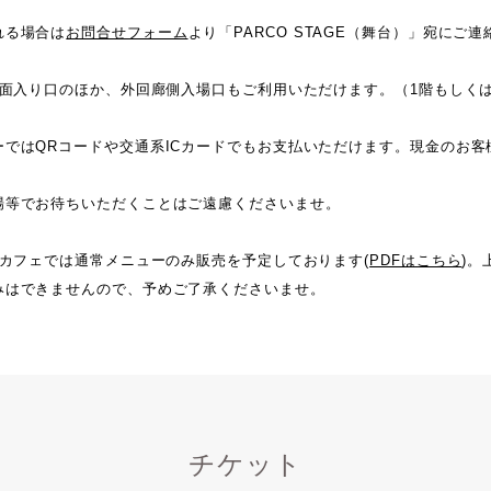
れる場合は
お問合せフォーム
より「PARCO STAGE（舞台）」宛にご
正面入り口のほか、外回廊側入場口もご利用いただけます。（1階もしくは
ーではQRコードや交通系ICカードでもお支払いただけます。現金のお客
場等でお待ちいただくことはご遠慮くださいませ。
のカフェでは通常メニューのみ販売を予定しております(
PDFはこちら
)
みはできませんので、予めご了承くださいませ。
チケット