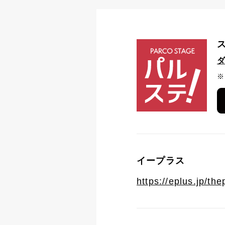
※
イープラス
https://eplus.jp/th