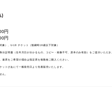
)
00円
00円
下対象）、U-18 チケット（観劇時18歳以下対象）
身分証明書（生年月日が分かるもの、コピー・画像不可、原本のみ有効）をご提示いただき
。連席をご希望の場合は指定席を複数枚ご購入ください。
ケットぴあにて一般発売日より先着販売いたします。
せん。