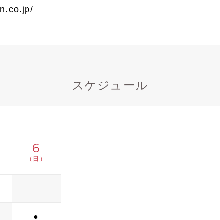
en.co.jp/
スケジュール
6
（日）
●