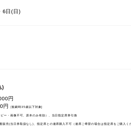
・6日(日)
)
000円
00円
［観劇時35歳以下対象]
（コピー・画像不可、原本のみ有効）、当日指定席券引換
着販売(当日券取扱なし)、指定席との連席購入不可（連席ご希望の場合は指定席をご購入く