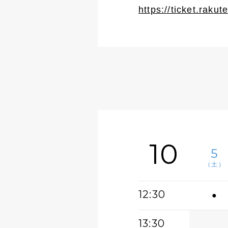
https://ticket.rakut
10
5
（土）
12:30
●
13:30