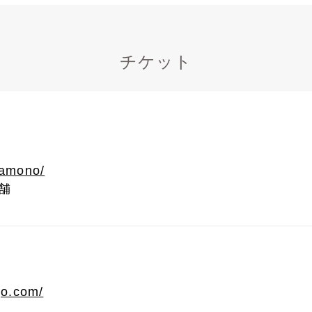
チケット
tamono/
舗
ijo.com/