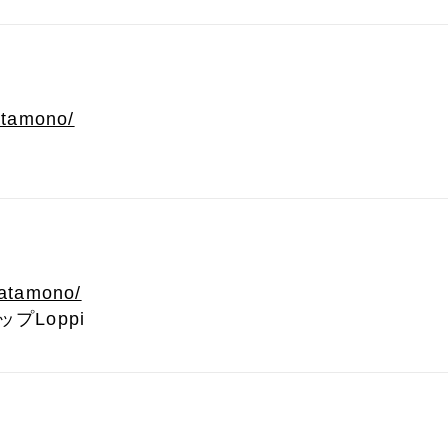
watamono/
watamono/
プLoppi