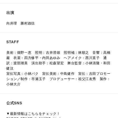
出演
向井理 勝村政信
STAFF
美術：畑野一恵 照明：吉井澄雄 照明補：林順之 音響：高橋
巖 衣裳：四方修平・内田あゆみ ヘアメイク：西川直子 通
訳：渡部潮美 演出助手：松森望宏 舞台監督：小林清隆・和田
健汰
宣伝写真：小林バク 宣伝美術：中島健作 宣伝：吉田プロモー
ション／制作：市瀬玉子 プロデューサー：祖父江友秀 製作：
小林大介
公式SNS
▼最新情報はこちらをチェック！