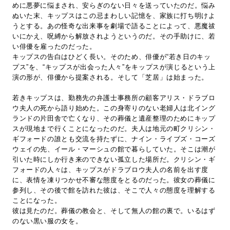
めに悪夢に悩まされ、安らぎのない日々を送っていたのだ。悩み
ぬいた末、キップスはこの忌まわしい記憶を、家族に打ち明けよ
うとする。あの怪奇な出来事を劇場で語ることによって、悪魔祓
いにかえ、呪縛から解放されようというのだ。その手助けに、若
い俳優を雇ったのだった。
キップスの告白はひどく長い。そのため、俳優が“若き日のキッ
プス”を、“キップスが出会った人々”をキップスが演じるという上
演の形が、俳優から提案される。そして「芝居」は始まった。
若きキップスは、勤務先の弁護士事務所の顧客アリス・ドラブロ
ウ夫人の死から語り始めた。この身寄りのない老婦人は北イング
ランドの片田舎で亡くなり、その葬儀と遺産整理のためにキップ
スが現地まで行くことになったのだ。夫人は地元の町クリシン・
ギフォードの誰とも交流を持たずに、ナイン・ライブズ・コーズ
ウェイの先、イール・マーシュの館で暮らしていた。そこは潮が
引いた時にしか行き来のできない孤立した場所だ。クリシン・ギ
フォードの人々は、キップスがドラブロウ夫人の名前を出す度
に、表情を凍りつかせ不審な態度をとるのだった。彼女の葬儀に
参列し、その後で館を訪れた彼は、そこで人々の態度を理解する
ことになった。
彼は見たのだ。葬儀の教会と、そして無人の館の裏で。いるはず
のない黒い服の女を。