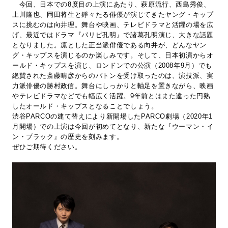
今回、日本での8度目の上演にあたり、萩原流行、西島秀俊、
上川隆也、岡田将生と錚々たる俳優が演じてきたヤング・キップ
スに挑むのは向井理。舞台や映画、テレビドラマと活躍の場を広
げ、最近ではドラマ『パリピ孔明』で諸葛孔明演じ、大きな話題
となりました。凛とした正当派俳優である向井が、どんなヤン
グ・キップスを演じるのか楽しみです。そして、日本初演からオ
ールド・キップスを演じ、ロンドンでの公演（2008年9月）でも
絶賛された斎藤晴彦からのバトンを受け取ったのは、演技派、実
力派俳優の勝村政信。舞台にしっかりと軸足を置きながら、映画
やテレビドラマなどでも幅広く活躍。9年前とはまた違った円熟
したオールド・キップスとなることでしょう。
渋谷PARCOの建て替えにより新開場したPARCO劇場（2020年1
月開場）での上演は今回が初めてとなり、新たな『ウーマン・イ
ン・ブラック』の歴史を刻みます。
ぜひご期待ください。