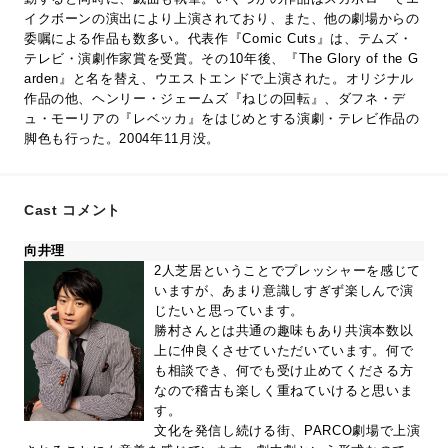
イクボーンの演出により上演されており、また、他の劇場からの
委嘱による作品も数多い。代表作『Comic Cuts』は、テムズ・
テレビ・演劇作家賞を受賞。その10年後、『The Glory of the G
arden』と名を替え、ウエストエンドで上演された。オリジナル
作品の他、ヘンリー・ジェームズ『ねじの回転』、ダフネ・デ
ュ・モーリアの『レベッカ』をはじめとする演劇・テレビ作品の
脚色も行った。2004年11月没。
Cast コメント
向井理
2人芝居ということでプレッシャーを感じて
いますが、あまり意識しすぎず楽しんで演
じたいと思っています。
勝村さんとは共通の趣味もあり共演本数以
上に仲良くさせていただいています。何で
も相談でき、何でも受け止めてくださる方
なので稽古も楽しく重ねていけると思いま
す。
文化を発信し続ける街、PARCO劇場で上演