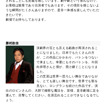
されることにも意義を感じています。劇中劇という形式なので、
お客様は観客であり出演者でもあります。その境目を感じないよ
うな瞬間がたくさんありますので、是非一体感を楽しんでいただ
きたいです。
劇場でお待ちしております。
勝村政信
演劇界の宝とも言える戯曲が再演されるこ
とになりました。日本でもたくさんの方
が、この作品にかかわり、バトンをつない
で来ました。幸運にもそのバトンを、今回
向井理さんと僕が、受け継ぐことになりま
した。
この芝居は世界一恐ろしい舞台でありなが
ら、とても楽しい舞台です。世界でも類を
見ない、ロングランを続けた作品です。演
出のロビンさんの、大胆で緻密な魔法を、皆様、是非劇場に足を
運んで、目撃してください。生涯忘れることができなくなるでし
ょう。