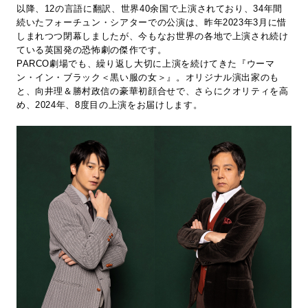
以降、12の言語に翻訳、世界40余国で上演されており、34年間
続いたフォーチュン・シアターでの公演は、昨年2023年3月に惜
しまれつつ閉幕しましたが、今もなお世界の各地で上演され続け
ている英国発の恐怖劇の傑作です。
PARCO劇場でも、繰り返し大切に上演を続けてきた『ウーマ
ン・イン・ブラック＜黒い服の女＞』。オリジナル演出家のも
と、向井理＆勝村政信の豪華初顔合せで、さらにクオリティを高
め、2024年、8度目の上演をお届けします。