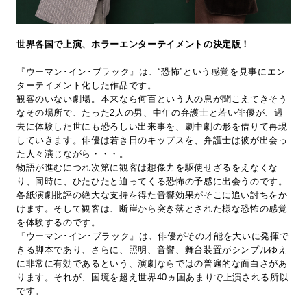
世界各国で上演、ホラーエンターテイメントの決定版！
『ウーマン･イン･ブラック』は、“恐怖”という感覚を見事にエン
ターテイメント化した作品です。
観客のいない劇場。本来なら何百という人の息が聞こえてきそう
なその場所で、たった2人の男、中年の弁護士と若い俳優が、過
去に体験した世にも恐ろしい出来事を、劇中劇の形を借りて再現
していきます。俳優は若き日のキップスを、弁護士は彼が出会っ
た人々演じながら・・・。
物語が進むにつれ次第に観客は想像力を駆使せざるをえなくな
り、同時に、ひたひたと迫ってくる恐怖の予感に出会うのです。
各紙演劇批評の絶大な支持を得た音響効果がそこに追い討ちをか
けます。そして観客は、断崖から突き落とされた様な恐怖の感覚
を体験するのです。
『ウーマン･イン･ブラック』は、俳優がその才能を大いに発揮で
きる脚本であり、さらに、照明、音響、舞台装置がシンプルゆえ
に非常に有効であるという、演劇ならではの普遍的な面白さがあ
ります。それが、国境を超え世界40ヵ国あまりで上演される所以
です。