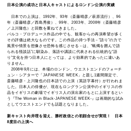
日本公演の成功と日本人キャストによるロンドン公演の実績
日本での上演は、1992年、93年（斎藤晴彦／萩原流行）、96
年（斎藤晴彦／西島秀俊）、99年、2003年、2008年（斎藤晴彦
／上川隆也）と回数を重ねてきました。
パルコ・プロデュース作品の中でも、観客からの再演希望が多く
その評価は絶大なものです。この作品の持つ手法－“語り”の力で
風景や情景を想像させ恐怖を感じさせる－は、“蝋燭を囲んで語
られる怪談話”に馴染み、落語や講談に代表される伝統的な“語
り”文化を持つ日本人にとっては、より効果的であったに違いあ
りません。
2008年9月には、本場のロンドン、ウエストエンドのフォーチ
ュン・シアターで「JAPANESE WEEK」と題し1週間限定で、
斎藤晴彦・上川隆也の日本語での上演（英語字幕付）が行われま
した。日本人の俳優が、現在もロングラン公演中のイギリスの作
品をイギリスの劇場でイギリス人の演出家のもとに上演するとい
う『The Woman in Black-JAPANESE WEEK-』は画期的な試み
としてウエストエンドでも話題となりました。
新キャスト向井理を迎え、勝村政信との初顔合せが実現！ 日本
8度目の上演へ