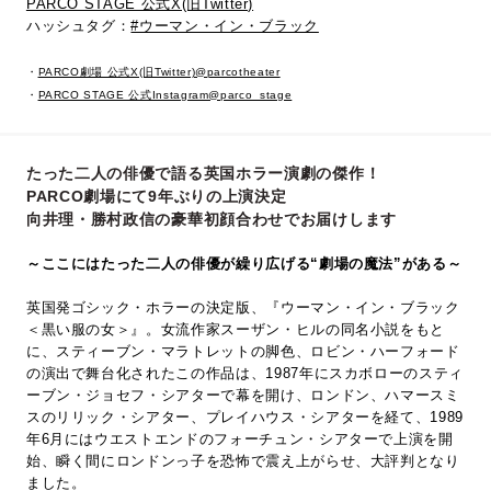
PARCO STAGE 公式X(旧Twitter)
ハッシュタグ：
#ウーマン・イン・ブラック
・
PARCO劇場 公式X(旧Twitter)@parcotheater
・
PARCO STAGE 公式Instagram@parco_stage
たった二人の俳優で語る英国ホラー演劇の傑作！
PARCO劇場にて9年ぶりの上演決定
向井理・勝村政信の豪華初顔合わせでお届けします
～ここにはたった二人の俳優が繰り広げる“劇場の魔法”がある～
英国発ゴシック・ホラーの決定版、『ウーマン・イン・ブラック
＜黒い服の女＞』。女流作家スーザン・ヒルの同名小説をもと
に、スティーブン・マラトレットの脚色、ロビン・ハーフォード
の演出で舞台化されたこの作品は、1987年にスカボローのスティ
ーブン・ジョセフ・シアターで幕を開け、ロンドン、ハマースミ
スのリリック・シアター、プレイハウス・シアターを経て、1989
年6月にはウエストエンドのフォーチュン・シアターで上演を開
始、瞬く間にロンドンっ子を恐怖で震え上がらせ、大評判となり
ました。