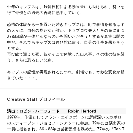
中年のキップスは、録音技術による効果音にも助けられ、勢いを
得て俳優との過去の再現に熱中していく。
恐怖の体験から一夜置いた若きキップスは、町で事情を知るはず
の人々に、自分の見た女が誰か、ドラブロウ夫人とその館にまつ
わる因縁が一体どんなものかを問いただそうとするが真実は闇の
中だ。それでもキップスは再び館に戻り、自分の仕事を果たそう
とする。
再び館で迎えた夜。彼がそこで体験した出来事。その後の彼を襲
う、さらに恐ろしい悲劇。
キップスの記憶が再現されるにつれ、劇場でも、奇妙な変化が起
きていた・・・。
Creative Staff プロフィール
演出：ロビン・ハーフォード Robin Herford
1976年、俳優としてアラン・エイクボーンに所縁深いスカボロー
のスティーブン・ジョセフ・シアターに参加。79年には演出家の
一員に指名され、86～88年は芸術監督も務めた。77年の『Ten Ti