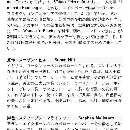
mes Table』から始まり、87年の『Henceforwrd』、二人芝居『I
ntimate Exchanges』を含む、エイクボーン作品のオリジナル・
プロダクションには不可欠の俳優としても出演している。また、
現在までに海外公演に加え、英国内の多数の劇場で演出を担当し
ている。スカボローでの芸術監督時代、驚異的な大成功をおさめ
た『The Woman in Black』を制作、演出。ロンドンではおよそ3
3年間ロングランされ、英国内ツアーを幾度も成功させている。9
2年には日本語初演のため来日。その後5度演出のために来日して
いる。
原作：スーザン・ヒル Susan Hill
イギリス、ヨークシャーのスカボローに生まれる。ロンドン大学
在学中から小説を発表し、71年に5作目の小説『僕はお城の王様
だ』（講談社）でサマセット・モーム賞を受賞。その後も話題作
を生み、英国の三大文学賞（ジョン・ウエリン・リース賞・ホイ
ット・ブレッド賞・サマセット・モーム賞）など数々の賞に輝
く。作品はいずれも「傷つく者」を描いて共感に満ち、自然描写
の美しさにも定評がある。小説以外に、脚本、批評、編集の分野
でも広く活躍。
脚色：スティーブン・マラトレット Stephen Mallatratt
アラン・エイクボーンのスカボロー・カンパニーで俳優として活
動すると同時に、戯曲も執筆。いくつかの作品はスカボローでエ