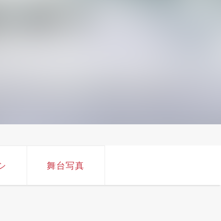
シ
舞台写真