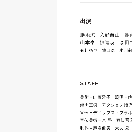
出演
勝地涼 入野自由 瀧
山本亨 伊達暁 森田
有川拓也 池田遼 小川
STAFF
美術＝伊藤雅子 照明＝佐
鎌田直樹 アクション指導
宣伝＝ディップス・プラ
宣伝美術＝東 學 宣伝写
制作＝麻場優美・大友 泉