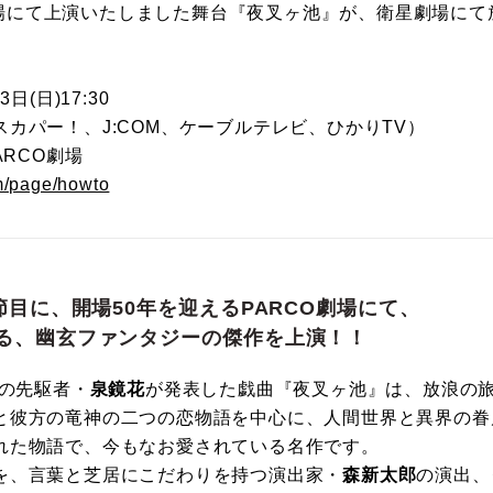
CO劇場にて上演いたしました舞台『夜叉ヶ池』が、衛星劇場に
日(日)17:30
カパー！、J:COM、ケーブルテレビ、ひかりTV）
ARCO劇場
m/page/howto
節目に、開場50年を迎えるPARCO劇場にて、
る、幽玄ファンタジーの傑作を上演！！
学の先駆者・
泉鏡花
が発表した戯曲『夜叉ヶ池』は、放浪の
と彼方の竜神の二つの恋物語を中心に、人間世界と異界の眷
れた物語で、今もなお愛されている名作です。
を、言葉と芝居にこだわりを持つ演出家・
森新太郎
の演出、