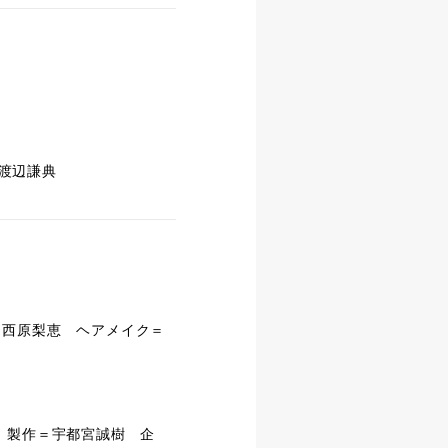
渡辺謙典
＝西原梨恵 ヘアメイク＝
 製作＝宇都宮誠樹 企