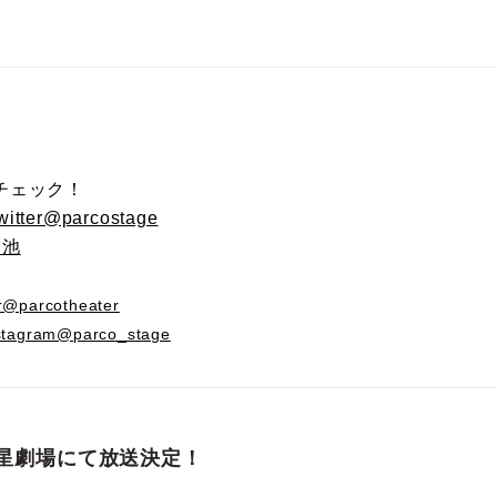
コ
チェック！
tter@parcostage
ヶ池
@parcotheater
tagram@parco_stage
星劇場にて放送決定！