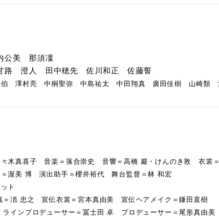
内公美 那須凜
甘路 澄人 田中穂先 佐川和正 佐藤誓
莉伯 澤村亮 中桐聖弥 中島祐太 中田翔真 廣田佳樹 山崎類 
々木真喜子 音楽＝落合崇史 音響＝高橋 巖・けんのき敦 衣裳
＝渥美 博 演出助手＝櫻井裕代 舞台監督＝林 和宏
ネット
真＝渞 忠之 宣伝衣裳＝宮本真由美 宣伝ヘアメイク＝鎌田直樹
 ラインプロデューサー＝冨士田 卓 プロデューサー＝尾形真由美