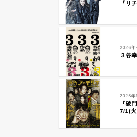
『リ
2026年
３谷幸
2025年
『破門
7/1