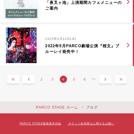
「夜叉ヶ池」上演期間カフェメニューの
ご案内
2023年4月12日(水)
2022年9月PARCO劇場公演『桜文』ブ
ルーレイ発売中！
2
3
4
5
6
•••
PARCO STAGE ホーム
ブログ
PARCO STAGE鑑賞基本約款
チケット転売禁止に関するお願い