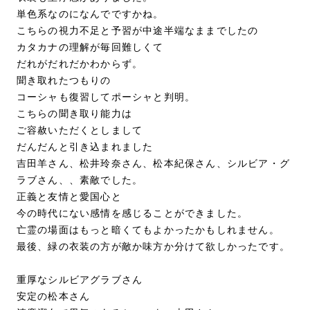
単色系なのになんでですかね。
こちらの視力不足と予習が中途半端なままでしたの
カタカナの理解が毎回難しくて
だれがだれだかわからず。
聞き取れたつもりの
コーシャも復習してポーシャと判明。
こちらの聞き取り能力は
ご容赦いただくとしまして
だんだんと引き込まれました
吉田羊さん、松井玲奈さん、松本紀保さん、シルビア・グ
ラブさん、、素敵でした。
正義と友情と愛国心と
今の時代にない感情を感じることができました。
亡霊の場面はもっと暗くてもよかったかもしれません。
最後、緑の衣装の方が敵か味方か分けて欲しかったです。
重厚なシルビアグラブさん
安定の松本さん