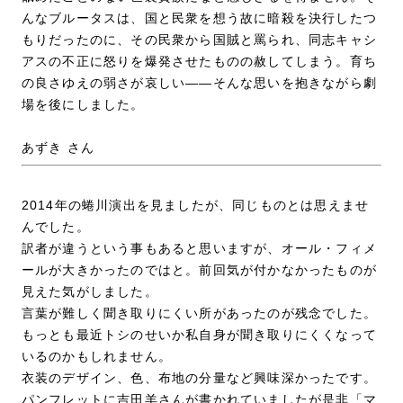
んなブルータスは、国と民衆を想う故に暗殺を決行したつ
もりだったのに、その民衆から国賊と罵られ、同志キャシ
アスの不正に怒りを爆発させたものの赦してしまう。育ち
の良さゆえの弱さが哀しい――そんな思いを抱きながら劇
場を後にしました。
あずき さん
2014年の蜷川演出を見ましたが、同じものとは思えませ
んでした。
訳者が違うという事もあると思いますが、オール・フィメ
ールが大きかったのではと。前回気が付かなかったものが
見えた気がしました。
言葉が難しく聞き取りにくい所があったのが残念でした。
もっとも最近トシのせいか私自身が聞き取りにくくなって
いるのかもしれません。
衣装のデザイン、色、布地の分量など興味深かったです。
パンフレットに吉田羊さんが書かれていましたが是非「マ