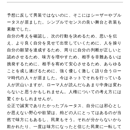
予想に反して男装ではないのに、そこにはシーザーやブル
ータスが居ました。シンプルでセンスの良い舞台と衣装も
素敵でした。
自分の考えを確認し、次の行動を決めるため、思いを伝
え、より良く自分を見せて出世していくために、人を操り
自分の願望を達成するため、周りに自分の判断が正しいと
認めさせるため、味方を増やすため、相手を非難あるいは
挑発するために、相手を宥めて安心させるため、あらゆる
ことを成し遂げるために、強く優しく激しく語り合うロー
マ時代の人々が居ました。今はネットでそれを行っている
人が沢山いますが、ローマ人が読んだらあまり中身は変わ
らないと思うかもしれません。人権についての考え方には
驚くかもしれませんが。
公正で誠実でありたかったブルータス、自分には邪心とし
か思えない野心や欲望は、殆どの人にとってはあるのが当
然で味方にもあるし、民衆もそう。それが分からないから
欺かれたり、一度は味方になったと信じた民衆に一転して