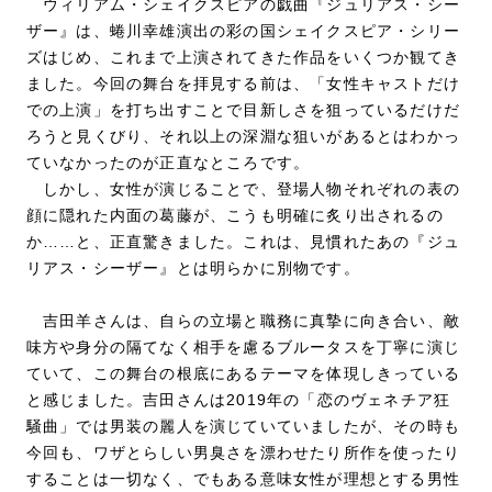
ウィリアム・シェイクスピアの戯曲『ジュリアス・シー
ザー』は、蜷川幸雄演出の彩の国シェイクスピア・シリー
ズはじめ、これまで上演されてきた作品をいくつか観てき
ました。今回の舞台を拝見する前は、「女性キャストだけ
での上演」を打ち出すことで目新しさを狙っているだけだ
ろうと見くびり、それ以上の深淵な狙いがあるとはわかっ
ていなかったのが正直なところです。
しかし、女性が演じることで、登場人物それぞれの表の
顔に隠れた内面の葛藤が、こうも明確に炙り出されるの
か……と、正直驚きました。これは、見慣れたあの『ジュ
リアス・シーザー』とは明らかに別物です。
吉田羊さんは、自らの立場と職務に真摯に向き合い、敵
味方や身分の隔てなく相手を慮るブルータスを丁寧に演じ
ていて、この舞台の根底にあるテーマを体現しきっている
と感じました。吉田さんは2019年の「恋のヴェネチア狂
騒曲」では男装の麗人を演じていていましたが、その時も
今回も、ワザとらしい男臭さを漂わせたり所作を使ったり
することは一切なく、でもある意味女性が理想とする男性