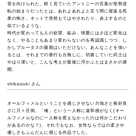
背を向けられた。軽く見ていたアントニーの言葉が形勢逆
転の始まりだったとは。あれよあれよと言う間に寝返る民
衆の怖さ。ネットで突然もてはやされたり、炎上するのと
似ているような。
時代が変わっても人の欲望、妬み、情愛にはさほど変化は
なく、やることもあまり変わらないのを再認識しつつ、し
かしブルータスの最期はいただけない。あんなことを強い
るとは、それまでの善行も台無しに。切腹していた武士は
やはり潔いと、こんな考えが最後に浮かぶとはまさかの展
開。
shibaizuki さん
オールフィメルということを感じさせない力強さと格好良
さに只々圧倒。「俺」という一人称に違和感がなく(オー
ルフィメルなのに一人称を変えなかったのは何かこだわり
があるのかな？)、それでもなお、女性ならではの柔さや
優しさもふんだんに感じる作品でした。