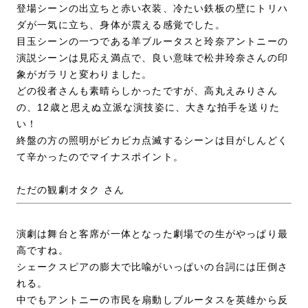
登場シーンの出立ちと赤い衣装、冷たい鉄板の壁にトリハ
ダが一気に立ち、身体が震える感覚でした。
目玉シーンの一つである羊ブルータスと玲奈アントニーの
演説シーンは見応え満点で、良い意味で松井玲奈さんの印
象がガラリと変わりました。
どの役者さんも素晴らしかったですが、高丸えみりさん
の、12歳と思えぬ立派な演技姿に、大きな拍手を送りた
い！
終盤の方の照明がビカビカ点滅するシーンは目がしんどく
て辛かったのでマイナスポイント。
ただの観劇オタク さん
演劇は舞台と客席が一体となった劇場での生がやっぱり最
高ですね。
シェークスピアの膨大で比喩がいっぱいの台詞には圧倒さ
れる。
中でもアントニーの市民を扇動しブルータスを英雄から反