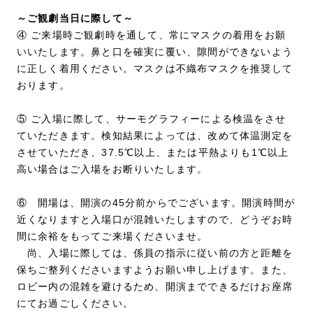
～ご観劇当日に際して～
④ ご来場時ご観劇時を通して、常にマスクの着用をお願
いいたします。鼻と口を確実に覆い、隙間ができないよう
に正しく着用ください。マスクは不織布マスクを推奨して
おります。
⑤ ご入場に際して、サーモグラフィーによる検温をさせ
ていただきます。検知結果によっては、改めて体温測定を
させていただき、37.5℃以上、または平熱よりも1℃以上
高い場合はご入場をお断りいたします。
⑥ 開場は、開演の45分前からでございます。開演時間が
近くなりますと入場口が混雑いたしますので、どうぞお時
間に余裕をもってご来場くださいませ。
尚、入場に際しては、係員の指示に従い前の方と距離を
保ちご整列くださいますようお願い申し上げます。また、
ロビー内の混雑を避けるため、開演までできるだけお座席
にてお過ごしください。