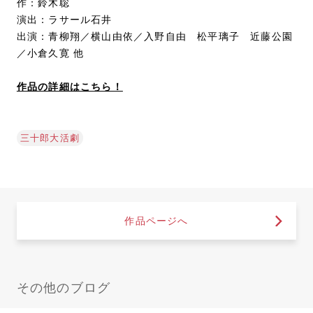
作：鈴木聡
演出：ラサール石井
出演：青柳翔／横山由依／入野自由 松平璃子 近藤公園
／小倉久寛 他
作品の詳細はこちら！
三十郎大活劇
作品ページへ
その他のブログ