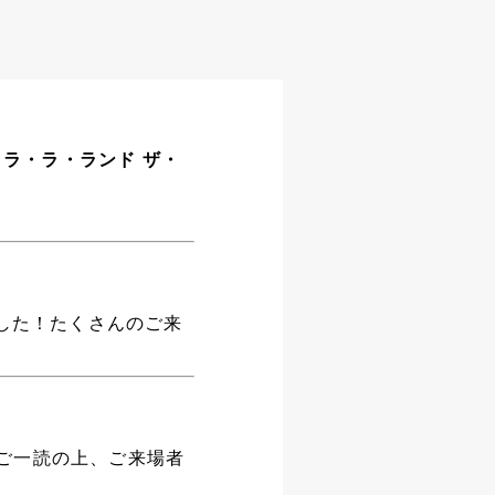
版 ラ・ラ・ランド ザ・
ました！たくさんのご来
ご一読の上、ご来場者