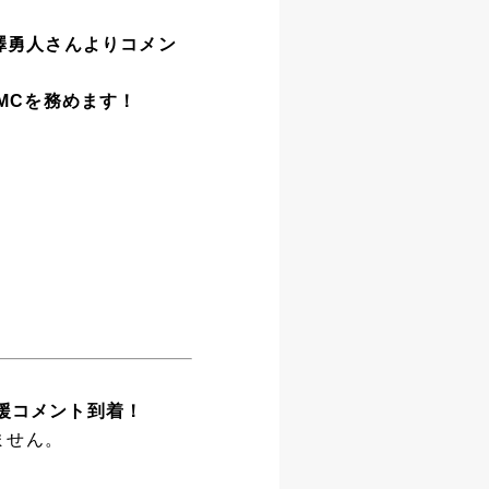
柿澤勇人さんよりコメン
グMCを務めます！
援コメント到着！
ません。