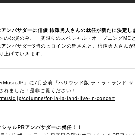
Rアンバサダーに俳優 柿澤勇人さんの就任が新たに決定し
13時＞の公演のみ、一度限りのスペシャル・オープニングM
Rアンバサダー3時のヒロインの皆さんと、柿澤勇人さんが
り上げていきます。
verMusicJP」に7月公演『ハリウッド版 ラ・ラ・ランド
されました！是非ご覧ください！
music.jp/columns/for-la-la-land-live-in-concert
ィシャルPRアンバサダーに就任！！