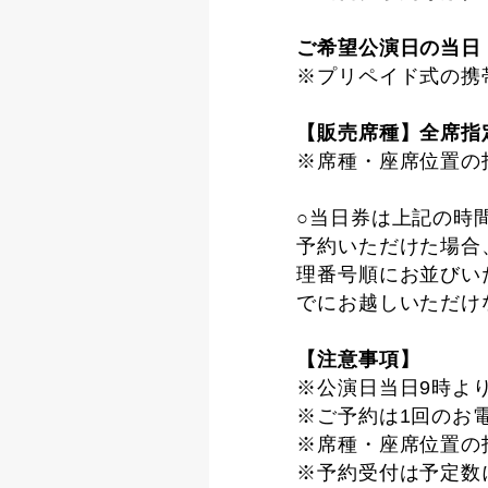
ご希望公演日の当日 
※プリペイド式の携
【販売席種】全席指定席
※席種・座席位置の
○当日券は上記の時
予約いただけた場合
理番号順にお並びい
でにお越しいただけ
【注意事項】
※公演日当日9時よ
※ご予約は1回のお
※席種・座席位置の
※予約受付は予定数