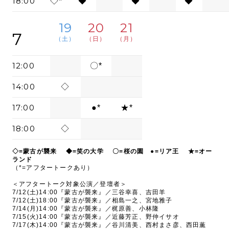
18:00
◇*
◆
◆
◆
19
20
21
7
（土）
（日）
（月）
12:00
〇*
14:00
◇
17:00
●*
★*
18:00
◇
◇=蒙古が襲来 ◆=笑の大学 〇=桜の園 ●=リア王 ★=オー
ランド
（*=アフタートークあり）
＜アフタートーク対象公演／登壇者＞
7/12(土)14:00『蒙古が襲来』／三谷幸喜、吉田羊
7/12(土)18:00『蒙古が襲来』／相島一之、宮地雅子
7/14(月)14:00『蒙古が襲来』／梶原善、小林隆
7/15(火)14:00『蒙古が襲来』／近藤芳正、野仲イサオ
7/17(木)14:00『蒙古が襲来』／谷川清美、西村まさ彦、西田薫