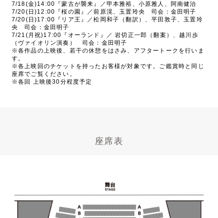
7/18(金)14:00『蒙古が襲来』／甲本雅裕、小原雅人、阿南健治
7/20(日)12:00『桜の園』／前原滉、玉置玲央 司会：金田明子
7/20(日)17:00『リア王』／松岡和子（翻訳）、平田敦子、玉置玲
央 司会：金田明子
7/21(月祝)17:00『オーランド』／ 岩切正一郎（翻案）、越川歩
（ヴァイオリン演奏） 司会：金田明子
※各作品の上映後、若干の休憩をはさみ、アフタートークを行いま
す。
※各上映回のチケットを持ったお客様が対象です。ご鑑賞時と同じ
座席でご覧ください。
※各回 上映後30分程度予定
座席表