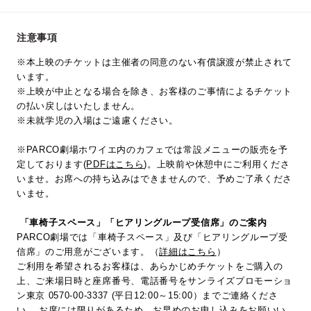
注意事項
※本上映のチケットは主催者の同意のない有償譲渡が禁止されて
います。
※上映が中止となる場合を除き、お客様のご事情によるチケット
の払い戻しはいたしません。
※未就学児の入場はご遠慮ください。
※PARCO劇場ホワイエ内のカフェでは常設メニューの販売を予
定しております(
PDFはこちら
)。上映前や休憩中にご利用くださ
いませ。お席への持ち込みはできませんので、予めご了承くださ
いませ。
「車椅子スペース」「ヒアリングループ受信席」のご案内
PARCO劇場では「車椅子スペース」及び「ヒアリングループ受
信席」のご用意がございます。（
詳細はこちら
）
ご利用を希望されるお客様は、あらかじめチケットをご購入の
上、ご来場日時と座席番号、電話番号をサンライズプロモーショ
ン東京 0570-00-3337 (平日12:00～15:00）までご連絡くださ
い。 お席には限りがあるため、お早めのお申し込みをお願いい