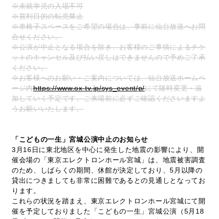
※未就学児の入場不可
※営利目的の転売禁止
※車椅子スペースをご希望の場合は、事前に仙台放送へお問
合せください。
※公演が中止となる場合を除き、お客様のご事情によるチケ
ットのキャンセル及び払い戻しはできませんので予めご了承
ください。
※お客様へのお願い・ご案内については、仙台放送ホームペ
ージ内
https://www.ox-tv.jp/sys_event/p/
にて随時変更・追
加していく予定です。ご来場前に必ずご確認くださいますよ
うお願いいたします。
「こどもの一生」宮城公演中止のお知らせ
3月16日に東北地区を中心に発生した地震の影響により、開
催会場の「東京エレクトロンホール宮城」は、地震被害調査
のため、しばらくの期間、休館が決定しており、5月以降の
貸出につきましても非常に困難であるとの見通しとなってお
ります。
これらの状況を踏まえ、東京エレクトロンホール宮城にて開
催を予定しておりました「こどもの一生」宮城公演（5月18