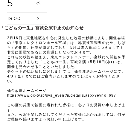
5
（水）
18:00
×
「こどもの一生」宮城公演中止のお知らせ
3月16日に東北地区を中心に発生した地震の影響により、開催会場
の「東京エレクトロンホール宮城」は、地震被害調査のため、しば
らくの期間、休館が決定しており、5月以降の貸出につきましても
非常に困難であるとの見通しとなっております。
これらの状況を踏まえ、東京エレクトロンホール宮城にて開催を予
定しておりました「こどもの一生」宮城公演（5月18日(水)）は、
開催を見合わせることといたしました。
チケットの払い戻しに関しましては、仙台放送ホームページにて、
4/8（金）までにはご案内いたしますのでしばらくお待ちくださ
い。
仙台放送ホームページ
https://www.ox-tv.jp/sys_event/p/details.aspx?evno=697
この度の災害で被害に遭われた皆様に、心よりお見舞い申し上げま
す。
また、公演を楽しみにしてくださった皆様におかれましては、何卒
ご理解を賜りますようお願い申し上げます。