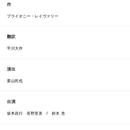
作
ブライオニー・レイヴァリー
翻訳
平川大作
演出
栗山民也
出演
坂本昌行 長野里美 / 鈴木 杏