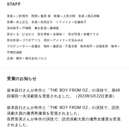
STAFF
美術＝二村周作 照明＝服部 基 映像＝上田大樹 音楽＝国広和毅
音響＝井上正弘 衣裳＝前田文子 ヘアメイク＝佐藤裕子
演出助手＝戸塚萌 舞台監督＝藤崎遊
宣伝＝る・ひまわり 宣伝美術＝永瀬祐一 宣伝写真＝加藤アラタ
宣伝衣裳＝ゴウダアツコ 宣伝ヘアメイク＝大宝みゆき
プロデューサー＝佐藤玄 制作＝藤原治・千葉文香 制作助手＝古城茉莉 製作＝
宇都宮誠樹
企画・製作＝株式会社パルコ
受賞のお知らせ
坂本昌行さんが本作と「THE BOY FROM OZ」の演技で、第48
回菊田一夫演劇賞を受賞されました。（2023年5月22日更新）
坂本昌行さんが本作と「THE BOY FROM OZ」の演技で、読売
演劇大賞の優秀男優賞を受賞されました。
長野里美さんが本作の演技で、読売演劇大賞の優秀女優賞を受賞
されました。