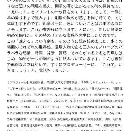
いつものことですが、新しい作品と初めて出会う時は、部屋の灯
りなど辺りの環境を整え、開演の幕が上がるその時の気持ちで、
「えいっ！」とプリントの一枚目をめくります。そして、一気に
幕の降りるまで読みます。劇場の観客が感じる同じ時間で、同じ
体験をするのです。鉛筆片手に、思いついたことは台本の余白に
メモします。これが案外役に立ちます。とにかく、新しい物語に
初めて触れた、その時のリアルな実感を大事にしたいのです。
この「凍える」という劇も、そのように読み始めました。多くの
場面のそれぞれの世界感、登場人物である三人のモノローグのバ
ラバラな感情、時間、背景、質感、それらがぐるぐると円環しは
じめ、物語が一つの網のように絡みついていきます。こんな複雑
で面倒な台本は初めて。すぐにプロデューサーに、「これで、い
きましょう」と、電話をしました。
【プロフィール】東京都出身。早稲田大学文学部卒業後、1980年にサミュエル・ベケット
『ゴドーを待ちながら』で演出家デビュー。その後、井上ひさし『日本人のへそ』『國語元
年』『闇に咲く花』『黙阿彌オペラ』などを演出し、注目を集める。昭和63年度文化庁在外
研修生として1年間ロンドンに滞在。2000年7月～07年7月、新国立劇場演劇部門の芸術監督
を務める。1996年、『GHETTO / ゲットー』の演出で第30回紀伊國屋演劇賞個人賞、第3
回読売演劇大賞最優秀演出家賞、芸術選奨新人賞を受賞。99年に『エヴァ、帰りのない旅』
で毎日芸術賞第１回千田是也賞、第6回読売演劇大賞最優秀演出家賞を受賞。以降、朝日舞
台芸術賞、芸術選奨文部科学大臣賞、菊田一夫演劇賞など受賞多数。13年、紫綬褒章受章。