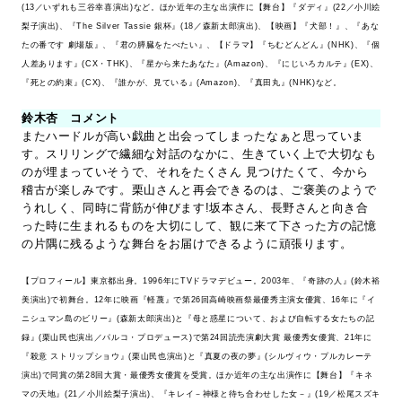
(13／いずれも三谷幸喜演出)など。ほか近年の主な出演作に【舞台】『ダディ』(22／小川絵
梨子演出)、『The Silver Tassie 銀杯』(18／森新太郎演出)、【映画】『犬部！』、『あな
たの番です 劇場版』、『君の膵臓をたべたい』、【ドラマ】『ちむどんどん』(NHK)、『個
人差あります』(CX・THK)、『星から来たあなた』(Amazon)、『にじいろカルテ』(EX)、
『死との約束』(CX)、『誰かが、見ている』(Amazon)、『真田丸』(NHK)など。
鈴木杏 コメント
またハードルが高い戯曲と出会ってしまったなぁと思っていま
す。スリリングで繊細な対話のなかに、生きていく上で大切なも
のが埋まっていそうで、それをたくさん 見つけたくて、今から
稽古が楽しみです。栗山さんと再会できるのは、ご褒美のようで
うれしく、同時に背筋が伸びます!坂本さん、長野さんと向き合
った時に生まれるものを大切にして、観に来て下さった方の記憶
の片隅に残るような舞台をお届けできるように頑張ります。
【プロフィール】東京都出身。1996年にTVドラマデビュー。2003年、『奇跡の人』(鈴木裕
美演出)で初舞台。12年に映画『軽蔑』で第26回高崎映画祭最優秀主演女優賞、16年に『イ
ニシュマン島のビリー』(森新太郎演出)と『母と惑星について、および自転する女たちの記
録』(栗山民也演出／パルコ・プロデュース)で第24回読売演劇大賞 最優秀女優賞、21年に
『殺意 ストリップショウ』(栗山民也演出)と『真夏の夜の夢』(シルヴィウ・プルカレーテ
演出)で同賞の第28回大賞・最優秀女優賞を受賞。ほか近年の主な出演作に【舞台】『キネ
マの天地』(21／小川絵梨子演出)、『キレイ－神様と待ち合わせした女－』(19／松尾スズキ