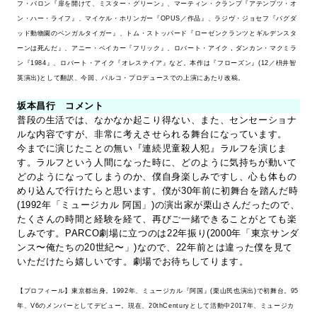
フ・バロン『扉を開けて、ミスター・グリーン』、マーティン・クランプ『アテンプツ・オ
ン・ハー・ライフ』、マイケル・ホリンガー『OPUS／作品』、ラジヴ・ジョセフ『バグダ
ッド動物園のベンガルタイガー』、トム・ストッパード『ローゼンクランツとギルデンスタ
ーンは死んだ』、アニー・ベイカー『フリック』、ロバート・アイク，ダンカン・マクミラ
ン『1984』、ロバート・アイク『オレステイア』など。本作は『フローズン』(12／枡井智
英演出)として翻訳、今回、パルコ・プロデュースでの上演にあたり改稿。
坂本昌行 コメント
普段の生活では、なかなか起こり得ない、また、センセーショナ
ルな内容ですが、非常に考えさせられる舞台になっています。
今までに演じたことの無い『連続児童殺人犯』ラルフを演じま
す。ラルフという人間になった時に、どのように気持ちが動いて
どのようになってしまうのか、僕自身楽しみですし、心も体もの
めり込んで行けたらと思います。僕が30年前に初舞台を踏んだ時
(1992年「ミュージカル 阿国」)の演出家が栗山さんだったので、
たくさんの時間と経験を経て、再びご一緒できることがとても楽
しみです。PARCO劇場に立つのは22年振り(2000年「東京サンダ
ンス〜俺たちの20世紀〜」)なので、22年前とは違った僕を見て
いただけたら嬉しいです。劇場でお待ちしてります。
【プロフィール】東京都出身。1992年、ミュージカル『阿国』(栗山民也演出)で初舞台。95
年、V6のメンバーとしてデビュー。現在、20thCenturyとして活動中2017年、ミュージカ