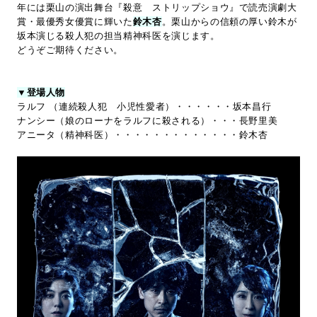
年には栗山の演出舞台『殺意 ストリップショウ』で読売演劇大
賞・最優秀女優賞に輝いた
鈴木杏
。栗山からの信頼の厚い鈴木が
坂本演じる殺人犯の担当精神科医を演じます。
どうぞご期待ください。
▼登場人物
ラルフ （連続殺人犯 小児性愛者）・・・・・・坂本昌行
ナンシー（娘のローナをラルフに殺される）・・・長野里美
アニータ（精神科医）・・・・・・・・・・・・・鈴木杏