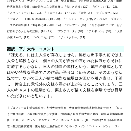
19年にパルコ『チルドレン』、こまつ座『母と暮せば』で第26回読売演劇大賞 大賞・最優
秀演出家賞を受賞。ほか近年の主な演出作に『恭しき娼婦』(22)、『ピアフ』(11～22)、
『スリル・ミー』(11～21)、『フェードル』(17・21)、『殺意 ストリップショウ』(20)、
『デスノート THE MUSICAL』(15～20)、『チャイメリカ』(17)など。パルコ・プロデュ
ースでの演出作は『海をゆく者』(09・14)、『オレアナ』(15)、『母と惑星について、およ
び自転する女たちの記録』(16・19)、『アンチゴーヌ』(18)、『チルドレン』(18)、『人形
の家 Part2』(19)、『ゲルニカ』(20)、『ザ・ドクター』(21)。
翻訳 平川大作 コメント
『凍える』には主人公が存在しません。鮮烈な出来事の前では主
人公も脇役もなく、個々の人間が自分の置かれた位置からそれに
対峙するしかない。三人の独白の連打という、戯曲の形式として
はやや特異な手法でこの作品が語りはじめるのは、そのような状
況です。やがて三人が放つ強烈な磁場はお互いを引き寄せ、干渉
し、舞台上に意想外の文様を浮かび上がらせることでしょう。三
人のキャストの磁場から、栗山さんが描く文様を劇場でぜひ目撃
いただきたいと思います。
【プロフィール】愛知県出身。九州大学文学部、大阪大学大学院演劇学専攻で学び、「ひょ
うご舞台芸術」に調査研究員として参加。2000年より大手前大学に勤務。建築＆芸術学部教
授。11年、オーウェン・マカファーティ『モジョ ミキボー』(鵜山仁演出)で第3回小田島雄
志・翻訳戯曲賞受賞。主な翻訳上演作品にマイケル・フレイン『コペンハーゲン』、ジェ