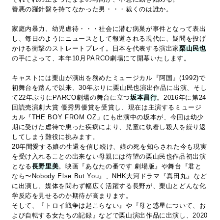
善悪の羅針盤を持てなかった男・・・裁くのは誰か。
家庭内暴力、幼児虐待・・・社会に潜む病巣が事件となって表出
し、毎日のようにニュースとして報道される現代に、疑問を投げ
かける衝撃のストレートプレイ。日本を代表する演出家
栗山民也
の手によって、本年10月PARCO劇場にて開幕いたします。
キャストには栗山が演出を務めたミュージカル『阿国』(1992)で
初舞台を踏んで以来、30年ぶりに栗山民也演出作品に出演、そし
て22年ぶりにPARCO劇場の舞台に立つ
坂本昌行
。2016年に第24
回読売演劇大賞 優秀男優賞を受賞し、現在は主演するミュージ
カル『THE BOY FROM OZ」にも出演中の坂本が、今回は幼少
期に受けた虐待で患った疾病により、児童に執着し殺人を繰り返
してしまう難役に挑みます。
20年間愛する娘の生還を信じ続け、娘の死を知らされた今も現実
を受け入れることの出来ない母親には待望の栗山民也作品初出演
となる
長野里美
。映画『あなたの番です 劇場版』や舞台『君と
なら〜Nobody Else But You』、NHK大河ドラマ『真田丸』など
に出演し、媒体を問わず幅広く活躍する長野が、栗山とどんな化
学反応を見せるのか期待が高まります。
そして、『トロイ戦争は起こらない』や『母と惑星について、お
よび自転する女たちの記録』などで栗山演出作品に出演し、2020