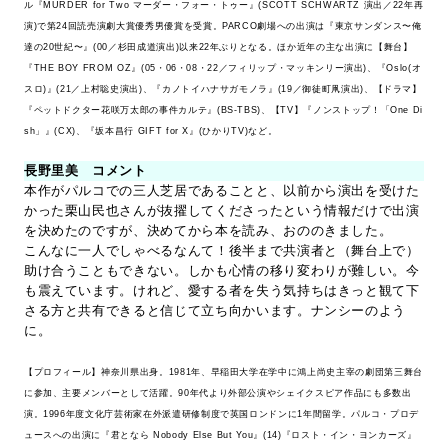
ル『MURDER for Two マーダー・フォー・トゥー』(SCOTT SCHWARTZ 演出／22年再
演)で第24回読売演劇大賞優秀男優賞を受賞。PARCO劇場への出演は『東京サンダンス〜俺
達の20世紀〜』(00／杉田成道演出)以来22年ぶりとなる。ほか近年の主な出演に【舞台】
『THE BOY FROM OZ』(05・06・08・22／フィリップ・マッキンリー演出)、『Oslo(オ
スロ)』(21／上村聡史演出)、『カノトイハナサガモノラ』(19／御徒町凧演出)、【ドラマ】
『ペットドクター花咲万太郎の事件カルテ』(BS-TBS)、【TV】『ノンストップ！「One Di
sh」』(CX)、『坂本昌行 GIFT for X』(ひかりTV)など。
長野里美 コメント
本作がパルコでの三人芝居であることと、以前から演出を受けた
かった栗山民也さんが抜擢してくださったという情報だけで出演
を決めたのですが、決めてから本を読み、おののきました。
こんなに一人でしゃべるなんて！後半まで共演者と（舞台上で）
助け合うこともできない。しかも心情の移り変わりが難しい。今
も震えています。けれど、愛する者を失う気持ちはきっと観て下
さる方と共有できると信じて立ち向かいます。ナンシーのよう
に。
【プロフィール】神奈川県出身。1981年、早稲田大学在学中に鴻上尚史主宰の劇団第三舞台
に参加、主要メンバーとして活躍。90年代より外部公演やシェイクスピア作品にも多数出
演。1996年度文化庁芸術家在外派遣研修制度で英国ロンドンに1年間留学。パルコ・プロデ
ュースへの出演に『君となら Nobody Else But You』(14)『ロスト・イン・ヨンカーズ』