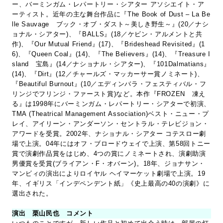
ー、バーミンガム・レパートリー・シアター アソシエイト・ア
ーティスト。近年の主な舞台作品に『The Book of Dust – La Be
lle Sauvage ブック・オブ・ダスト～美しき野生～』(20／ナシ
ョナル・シアター)、『BALLS』(18／ケビン・アルメントと共
作)、『Our Mutual Friend』(17)、『Brideshead Revisited』(1
6)、『Queen Coal』(14)、『The Believers』(14)、『Treasure I
sland 宝島』(14／ナショナル・シアター)、『101Dalmatians』
(14)、『Dirt』(12／チャールズ・マッカーサー賞ノミネート)、
『Beautiful Burnout』(10／エディンバラ・フェスティバル・フ
リンジでフリンジ・ファースト賞)など。本作『FROZEN 凍え
る』は1998年にバーミンガム・レパートリー・シアターで初演、
TMA (Theatrical Management Association)ベスト・ニュー・プ
レイ、アイリーン・アンダーソン・セントラル・テレビジョン・
アワードを受賞。2002年、ナショナル・シアター コテスロー劇
場で上演。04年にはオフ・ブロードウェイで上演、第58回トニー
賞で演劇作品賞をはじめ、4つの賞にノミネートされ、演劇助演
男優賞を受賞(ブライアン・F・オバーン)。18年、ジョナサン・
マンビィの演出によりロイヤル ヘイマーケット劇場で上演。19
年、イギリス「インデペンデント紙」《史上最高の40の演劇》に
選出された。
演出 栗山民也 コメント