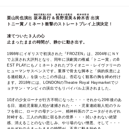
連続児童殺人犯役
被害者の母親役
精神科医役
栗山民也演出
坂本昌行
＆
長野里美
＆
鈴木杏
出演
トニー賞ノミネート衝撃のストレートプレイ上演決定！
凍てついた３人の心
止まったままの時間が、静かに動き出す。
1998年にイギリスで初演された『FROZEN』は、2004年にＮＹ
で上演され大評判となり、同年に演劇賞の権威「トニー賞」のB
EST PLAYにもノミネートされたブライオニー・レイヴァリーの
ヒューマンサスペンスです。重厚で骨太な脚本と「病的疾患によ
る連続殺人」を扱ったこの作品は、否応なく観客の胸を締め付け
ます。2018年には、LONDONのTheatre Royal Haymarketでジ
ョナサン・マンビィの演出でもリバイバル上演されました。
10才の少女ローナが行方不明になった・・・それから20年後のあ
る日、連続児童殺人犯が逮捕された・・・児童連続殺人犯のラル
フを前に、ローナの母ナンシー、精神科医のアニータがそれぞれ
対峙する。三人の内面に宿る氷の世界・・・拭いきれない絶望
感、消えることのない悲しみ、やり場のない憎悪、そして・・・
それぞれの止まったままの時間が、不意に動き始める。