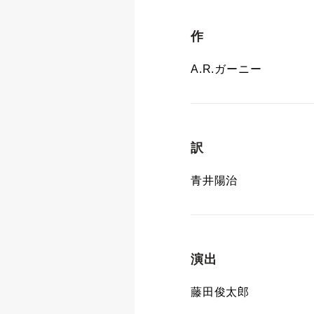
作
A.R.ガーニー
訳
青井陽治
演出
藤田俊太郎