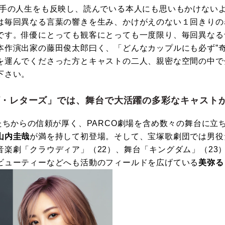
み手の人生をも反映し、読んでいる本人にも思いもかけない
は毎回異なる言葉の響きを生み、かけがえのない１回きりの
です。俳優にとっても観客にとっても一度限り、毎回異なる
本作演出家の藤田俊太郎曰く、「どんなカップルにも必ず”奇
を運んでくださった方とキャストの二人、親密な空間の中で分
下さい。
ラヴ・レターズ」では、舞台で大活躍の多彩なキャスト
たちからの信頼が厚く、PARCO劇場を含め数々の舞台に立
山内圭哉
が満を持して初登場。そして、宝塚歌劇団では男役
音楽劇「クラウディア」（22）、舞台「キングダム」（23
ビューティーなどへも活動のフィールドを広げている
美弥る