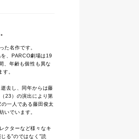
塔。
った名作です。
、PARCO劇場は19
の間、年齢も個性も異な
ます。
に逝去し、同年からは藤
（23）の演出により第
家の一人である藤田俊太
紡いでいます。
レクターなど様々なキ
じる”のではなく”読