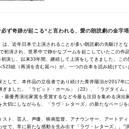
“必ず奇跡が起こる”と言われる、愛の朗読劇の金字
」は、近年日本で上演されることが多い朗読劇の先駆けとな
クで初演され、世界中で静かなブームを起こしていたこの作品を
日本初演し、以来33年間、継続して上演をしてきました。こ
べ523組（再演を含む延べ）が、一つの台本を読み続けてい
家として、本作品の立役者であり続けた青井陽治が2017年
継ぎました。「ラビット・ホール」（23）、「ラグタイム」
大賞・最優秀演出家賞を受賞するなど今最も注目を集める演出
を大切にしながらも、「ラヴ・レターズ」の新たなページを
ィスト、芸人、声優、映画監督、アナウンサー、アートディ
わせで、常に新たな感動を生み出す「ラヴ・レターズ」。”演