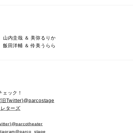
開演 山内圭哉 ＆ 美弥るりか
開演 飯田洋輔 ＆ 伶美うらら
チェック！
Twitter)@parcostage
・レターズ
ter)@parcotheater
tagram@parco_stage