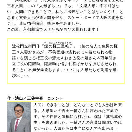
三谷文楽。この『人形ぎらい』でも、「文楽人形に不可能はな
い。人間にできることで、私らに出来ないことはないんや！」と
息巻く文楽人形が通天閣を登り、スケートボードで大阪の街を疾
走し、連日拍手喝采、熱狂を生みました。
この夏、京都劇場で人形たちが再び大暴れします！
やりのごんざかさねかたびら
近松門左衛門作『
鑓の権三重帷子
』（槍の名人で色男の権
三＆人妻おさゐが、不義密通の濡れ衣にを着せられる物
語）を演じる権三役の源太＆おさゐ役の姐さん＆万年引き
立て役の陀羅助。陀羅助は憎まれ役ばかりを演じさせられ
ることに不満が爆発します。ついには人形たちが劇場を飛
び出し⋯。
作・演出／三谷幸喜 コメント
人間にできることは、どんなことでも人形は出来
る。人形遣いの吉田一輔さんに言われた言葉で
す。その自信と気概に心打たれ、僕は「其礼成心
中」を書きました。一輔さんの言葉は間違いでは
なかった。人形たちは本当になんでも出来まし