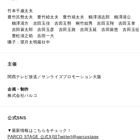
竹本千歳太夫
豊竹呂勢太夫 豊竹睦太夫
豊竹靖太夫
鶴澤清志郎
鶴澤清公
鶴澤清方
吉田玉佳
吉田玉勢
桐竹紋秀
吉田玉翔
吉田玉誉
吉田簑太郎
吉田玉彦
吉田玉路
吉田玉延
吉田簑悠
吉田玉征
豊松清之助
吉田一大
囃子：望月太明蔵社中
主催
関西テレビ放送／サンライズプロモーション大阪
企画・制作
株式会社パルコ
公式SNS
▼最新情報はこちらをチェック！
PARCO STAGE 公式X(旧Twitter)@parcostage