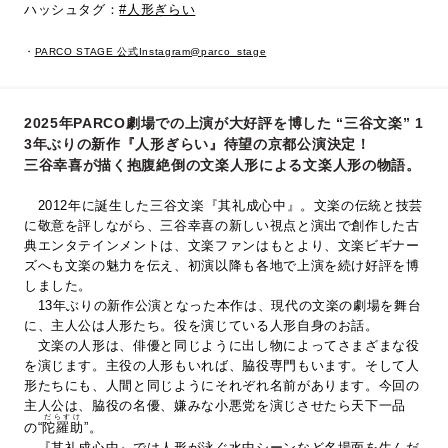
ハッシュタグ：
#人形ぎらい
・
PARCO STAGE 公式Instagram@parco_stage
2025年PARCO劇場での上演が大好評を博した “三谷文楽” 1
3年ぶりの新作『人形ぎらい』待望の京都公演決定！
三谷幸喜が描く抱腹絶倒の文楽人形による文楽人形の物語。
2012年に誕生した三谷文楽『其礼成心中』。文楽の伝統と技芸
に敬意を評しながら、三谷幸喜の新しい視点と演出で創作した古
典エンタテインメントは、文楽ファンはもとより、文楽ビギナー
ズへも文楽の魅力を伝え、初演以降も各地で上演を続け好評を博
しました。
13年ぶりの新作公演となった本作は、現代の文楽の劇場を舞台
に、主人公は人形たち。役を演じている人形自身のお話。
文楽の人形は、俳優と同じように出し物によってさまざまな役
を演じます。主役の人形もいれば、脇役専門もいます。そして人
形たちにも、人間と同じようにそれぞれ名前があります。今回の
主人公は、脇役の名優、嫌みな小悪党を演じさせたら天下一品
だらすけ
の“
陀羅助
”。
『其礼成心中』では人形が泳ぐ水中シーンなど名場面を生んだ