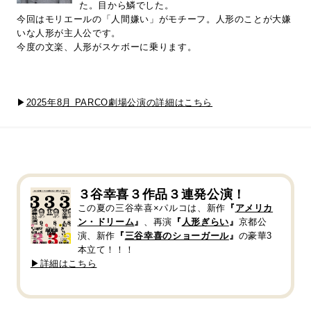
た。目から鱗でした。
今回はモリエールの「人間嫌い」がモチーフ。人形のことが大嫌
いな人形が主人公です。
今度の文楽、人形がスケボーに乗ります。
▶
2025年8月 PARCO劇場公演の詳細はこちら
３谷幸喜３作品３連発公演！
この夏の三谷幸喜×パルコは、新作
『
アメリカ
ン・ドリーム
』
、再演
『
人形ぎらい
』
京都公
演、新作
『
三谷幸喜のショーガール
』
の豪華3
本立て！！！
▶詳細はこちら