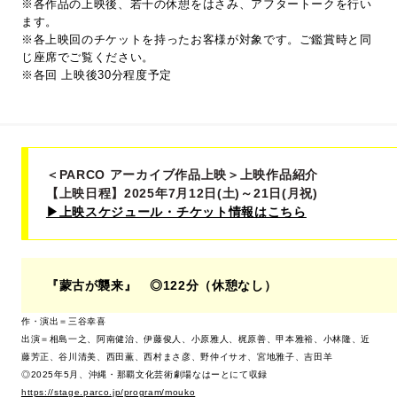
※各作品の上映後、若干の休憩をはさみ、アフタートークを行い
ます。
※各上映回のチケットを持ったお客様が対象です。ご鑑賞時と同
じ座席でご覧ください。
※各回 上映後30分程度予定
＜PARCO アーカイブ作品上映＞上映作品紹介
【上映日程】2025年7月12日(土)～21日(月祝)
▶︎上映スケジュール・チケット情報はこちら
『蒙古が襲来』 ◎122分（休憩なし）
作・演出＝三谷幸喜
出演＝相島一之、阿南健治、伊藤俊人、小原雅人、梶原善、甲本雅裕、小林隆、近
藤芳正、谷川清美、西田薫、西村まさ彦、野仲イサオ、宮地雅子、吉田羊
◎2025年5月、沖縄・那覇文化芸術劇場なはーとにて収録
https://stage.parco.jp/program/mouko