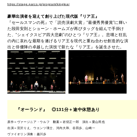
https://stage.parco.jp/program/kinglear
豪華出演者を迎えて創り上げた現代版『リア王』
『セールスマンの死』で「読売演劇大賞」“最優秀男優賞”に輝い
た段田安則とショーン・ホームズが再びタッグを組んで手掛け
た、“シェイクスピア四大悲劇”のひとつ『リア王』。悲嘆と狂乱
の内に哀れな最期を遂げるリア王を現代と重ね合わせ創造的な演
出と俳優陣の卓越した演技で新たな『リア王』を誕生させた。
『オーランド』 ◎131分＋途中休憩あり
原作＝ヴァージニア・ウルフ 翻案＝岩切正一郎 演出＝栗山民也
出演＝宮沢りえ、ウエンツ瑛士、河内大和、谷田歩、山崎一
ヴァイオリン演奏：越川歩