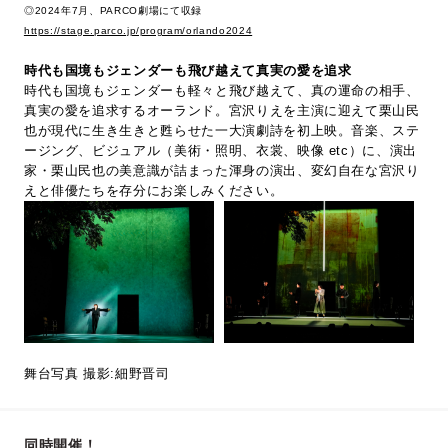
◎2024年7月、PARCO劇場にて収録
https://stage.parco.jp/program/orlando2024
時代も国境もジェンダーも飛び越えて真実の愛を追求
時代も国境もジェンダーも軽々と飛び越えて、真の運命の相手、
真実の愛を追求するオーランド。宮沢りえを主演に迎えて栗山民
也が現代に生き生きと甦らせた一大演劇詩を初上映。音楽、ステ
ージング、ビジュアル（美術・照明、衣裳、映像 etc）に、演出
家・栗山民也の美意識が詰まった渾身の演出、変幻自在な宮沢り
えと俳優たちを存分にお楽しみください。
舞台写真 撮影:細野晋司
同時開催！