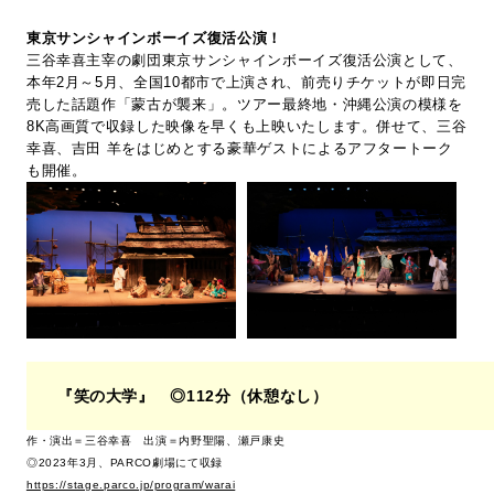
東京サンシャインボーイズ復活公演！
三谷幸喜主宰の劇団東京サンシャインボーイズ復活公演として、
本年2月～5月、全国10都市で上演され、前売りチケットが即日完
売した話題作「蒙古が襲来」。ツアー最終地・沖縄公演の模様を
8K高画質で収録した映像を早くも上映いたします。併せて、三谷
幸喜、吉田 羊をはじめとする豪華ゲストによるアフタートーク
も開催。
『笑の大学』 ◎112分（休憩なし）
作・演出＝三谷幸喜 出演＝内野聖陽、瀬戸康史
◎2023年3月、PARCO劇場にて収録
https://stage.parco.jp/program/warai