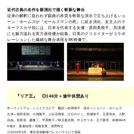
近代古典の名作を新演出で描く斬新な舞台
従来の解釈に捉われず戯曲の本質を斬新な演出で立ち上げるショ
ーン・ホームズが『セールスマンの死』に続き演出。女主人のラ
ネーフスカヤ役には、日本を代表する女優・原田美枝子。共演者
にも魅力溢れる実力派俳優が結集。日英のクリエイターがコラボ
レーションした繊細な舞台表現を8K映像で。
『リア王』 ◎146分＋途中休憩あり
作＝ウィリアム・シェイクスピア 翻訳＝松岡和子 演出＝ショーン・ホームズ
出演＝段田安則、小池徹平、上白石萌歌、江口のりこ、田畑智子、玉置玲央、入野
自由、前原滉、盛隆二、平田敦子／秋元龍太朗、中上サツキ、王下貴司、岩崎MAR
K雄大、渡邊絵理／高橋克実、浅野和之
◎2024年3月、東京芸術劇場プレイハウスにて収録