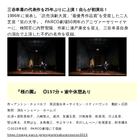
三谷幸喜の代表作を25年ぶりに上演！自らが初演出！
1996年に発表し「読売演劇大賞」“最優秀作品賞”を受賞した二人
芝居『笑の大学』。PARCO劇場50周年のアニヴァーサリーイヤ
ーに、検閲官に内野聖陽、作家に瀬戸康史を迎え、三谷幸喜自身
の演出で上演した不朽の名作を収録。
『桜の園』 ◎157分＋途中休憩あり
作＝アントン・チェーホフ 英語版台本＝サイモン・スティーヴンス 翻訳＝広田
敦郎 演出＝ショーン・ホームズ
出演＝原田美枝子、八嶋智人、成河、安藤玉恵、川島海荷、前原滉、川上友里、
竪山隼太、天野はな、永島敬三、中上サツキ、市川しんぺー／松尾貴史、村井國夫
◎2023年8月、PARCO劇場にて収録
https://stage.parco.jp/program/sakuranosono2023