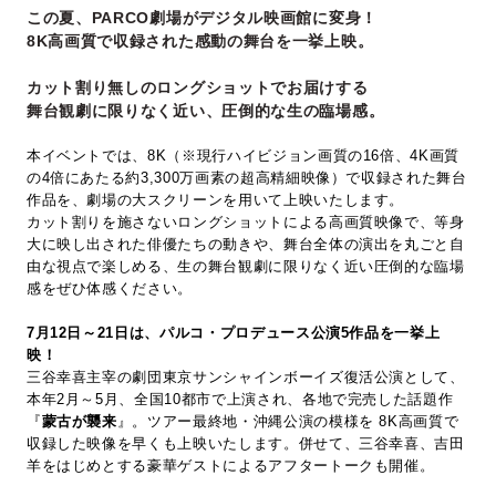
この夏、PARCO劇場がデジタル映画館に変身！
8K高画質で収録された感動の舞台を一挙上映。
カット割り無しのロングショットでお届けする
舞台観劇に限りなく近い、圧倒的な生の臨場感。
本イベントでは、8K（※現行ハイビジョン画質の16倍、4K画質
の4倍にあたる約3,300万画素の超高精細映像）で収録された舞台
作品を、劇場の大スクリーンを用いて上映いたします。
カット割りを施さないロングショットによる高画質映像で、等身
大に映し出された俳優たちの動きや、舞台全体の演出を丸ごと自
由な視点で楽しめる、生の舞台観劇に限りなく近い圧倒的な臨場
感をぜひ体感ください。
7月12日～21日は、パルコ・プロデュース公演5作品を一挙上
映！
三谷幸喜主宰の劇団東京サンシャインボーイズ復活公演として、
本年2月～5月、全国10都市で上演され、各地で完売した話題作
『
蒙古が襲来
』。ツアー最終地・沖縄公演の模様を 8K高画質で
収録した映像を早くも上映いたします。併せて、三谷幸喜、吉田
羊をはじめとする豪華ゲストによるアフタートークも開催。