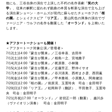
他にも、三谷自身の演出で上演した不朽の名作喜劇『
笑の大
学
』、従来の解釈に捉われず戯曲の本質を斬新な演出で立ち上げ
る演出家ショーン・ホームズが現代に蘇らせたチェーホフの『
桜
の園
』とシェイクスピア『
リア王
』、栗山民也の渾身の演出でヴ
ァージニア・ウルフの名作を翻案した『
オーランド
』を上映いた
します。
★アフタートークショーも開催！
＜アフタートーク対象公演／登壇者＞
7/12(土)14:00『蒙古が襲来』／三谷幸喜、吉田羊
7/12(土)18:00『蒙古が襲来』／相島一之、宮地雅子
7/14(月)14:00『蒙古が襲来』／梶原善、小林隆
7/15(火)14:00『蒙古が襲来』／近藤芳正、野仲イサオ
7/17(木)14:00『蒙古が襲来』／谷川清美、西村まさ彦、西田薫
7/18(金)14:00『蒙古が襲来』／甲本雅裕、小原雅人、阿南健治
7/20(日)12:00『桜の園』／前原滉、玉置玲央 司会：金田明子
7/20(日)17:00『リア王』／松岡和子（翻訳）、平田敦子、玉置玲
央 司会：金田明子
7/21(月祝)17:00『オーランド』／ 岩切正一郎（翻案）、越川歩
（ヴァイオリン演奏） 司会：金田明子