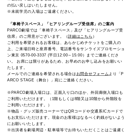
の払い戻しはいたしません。
※未就学児の入場はご遠慮ください。
「車椅子スペース」「ヒアリングループ受信席」のご案内
PARCO劇場では「車椅子スペース」及び「ヒアリングループ受
信席」のご用意がございます。（
詳細はこちら
）
ご利用を希望されるお客様は、あらかじめチケットをご購入の
上、ご来場日時と座席番号、電話番号をサンライズプロモーショ
ン東京 0570-00-3337 (平日12:00～15:00）までご連絡くださ
い。 お席には限りがあるため、お早めのお申し込みをお願いい
たします。
メールでのご連絡を希望される場合は
お問合せフォーム
より「P
ARCO STAGE（舞台）」宛にご連絡ください。
※PARCO劇場入場口は、正面入り口のほか、外回廊側入場口も
ご利用いただけます。（1階もしくは8階又は10階から外階段を
ご利用いただけます。）
※物品・グッズ販売コーナーではQRコードや交通系ICカードで
もお支払いただけます。現金のお客様はなるべく釣銭がないよう
にお願いいたします。
※出演者を劇場周辺・駐車場等でお待ちいただくことはご遠慮く