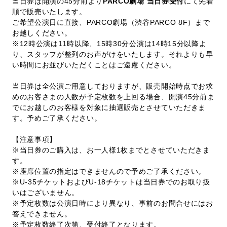
当日券は開演の45分前より
PARCO劇場 当日券受付
にて先着
順で販売いたします。
ご希望公演日に直接、PARCO劇場（渋谷PARCO 8F）まで
お越しください。
※12時公演は11時以降、15時30分公演は14時15分以降よ
り、スタッフが整列のお声がけをいたします。それよりも早
い時間にお並びいただくことはご遠慮ください。
当日券は全公演ご用意しておりますが、販売開始時点でお求
めのお客さまの人数が予定枚数を上回る場合、開演45分前ま
でにお越しのお客様を対象に抽選販売とさせていただきま
す。予めご了承ください。
【注意事項】
※当日券のご購入は、お一人様1枚までとさせていただきま
す。
※座席位置の指定はできませんので予めご了承ください。
※U-35チケットおよびU-18チケットは当日券でのお取り扱
いはございません。
※予定枚数は公演日時により異なり、事前のお問合せにはお
答えできません。
※予定枚数終了次第、受付終了となります。