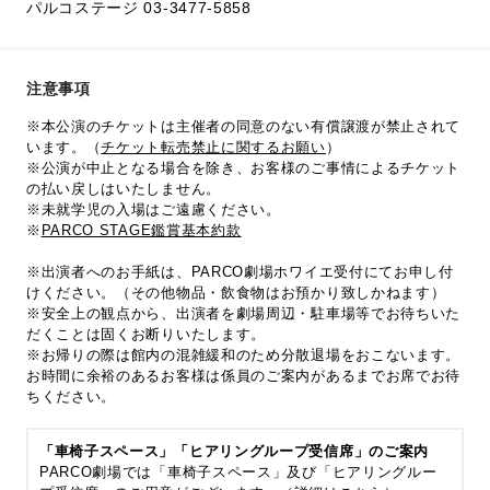
パルコステージ 03-3477-5858
注意事項
※本公演のチケットは主催者の同意のない有償譲渡が禁止されて
います。（
チケット転売禁止に関するお願い
）
※公演が中止となる場合を除き、お客様のご事情によるチケット
の払い戻しはいたしません。
※未就学児の入場はご遠慮ください。
※
PARCO STAGE鑑賞基本約款
※出演者へのお手紙は、PARCO劇場ホワイエ受付にてお申し付
けください。（その他物品・飲食物はお預かり致しかねます）
※安全上の観点から、出演者を劇場周辺・駐車場等でお待ちいた
だくことは固くお断りいたします。
※お帰りの際は館内の混雑緩和のため分散退場をおこないます。
お時間に余裕のあるお客様は係員のご案内があるまでお席でお待
ちください。
「車椅子スペース」「ヒアリングループ受信席」のご案内
PARCO劇場では「車椅子スペース」及び「ヒアリングルー