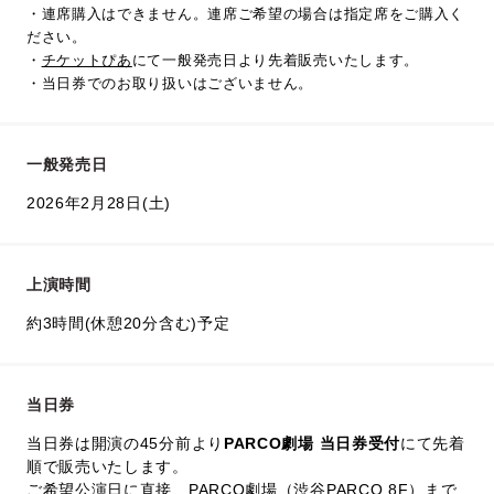
・連席購入はできません。連席ご希望の場合は指定席をご購入く
ださい。
・
チケットぴあ
にて一般発売日より先着販売いたします。
・当日券でのお取り扱いはございません。
一般発売日
2026年2月28日(土)
上演時間
約3時間(休憩20分含む)予定
当日券
当日券は開演の45分前より
PARCO劇場 当日券受付
にて先着
順で販売いたします。
ご希望公演日に直接、PARCO劇場（渋谷PARCO 8F）まで