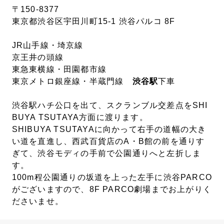
〒150-8377
東京都渋谷区宇田川町15-1 渋谷パルコ 8F
JR山手線・埼京線
京王井の頭線
東急東横線・田園都市線
東京メトロ銀座線・半蔵門線
渋谷駅
下車
渋谷駅ハチ公口を出て、スクランブル交差点をSHI
BUYA TSUTAYA方面に渡ります。
SHIBUYA TSUTAYAに向かって右手の道幅の大き
い道を直進し、西武百貨店のA・B館の前を通りす
ぎて、渋谷モディの手前で公園通りへと左折しま
す。
100m程公園通りの坂道を上った左手に渋谷PARCO
がございますので、8F PARCO劇場までお上がりく
ださいませ。