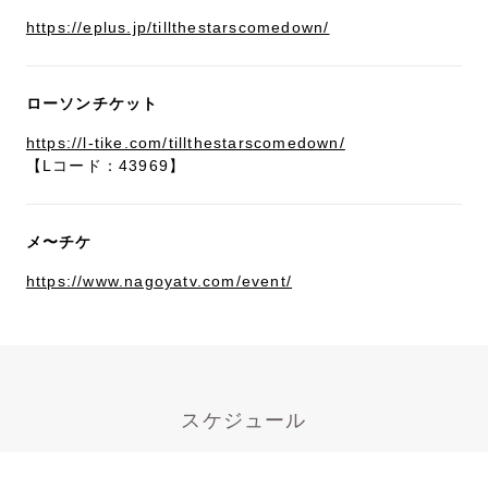
https://eplus.jp/tillthestarscomedown/
ローソンチケット
https://l-tike.com/tillthestarscomedown/
【Lコード：43969】
メ〜チケ
https://www.nagoyatv.com/event/
スケジュール