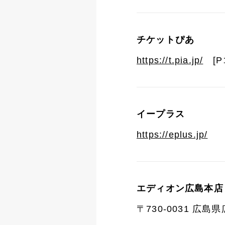
チケットぴあ
https://t.pia.jp/
[Pコ
イープラス
https://eplus.jp/
エディオン広島本店
〒730-0031 