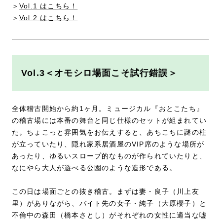
＞
Vol.1 はこちら！
＞
Vol.2 はこちら！
Vol.3＜オモシロ場面こそ試行錯誤＞
全体稽古開始から約1ヶ月。ミュージカル『おとこたち』
の稽古場には本番の舞台と同じ仕様のセットが組まれてい
た。ちょこっと雰囲気をお伝えすると、あちこちに謎の柱
が立っていたり、隠れ家系居酒屋のVIP席のような場所が
あったり、ゆるいスロープ的なものが作られていたりと、
なにやら大人が遊べる公園のような造形である。
この日は場面ごとの抜き稽古。まずは妻・良子（川上友
里）がありながら、バイト先の女子・純子（大原櫻子）と
不倫中の森田（橋本さとし）がそれぞれの女性に適当な嘘