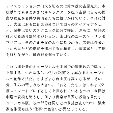
ディスカッションの口火を切るのは鈴木役の吉原光夫。本
役以外でもさまざまなキャラクターを担う吉原は自らの提
案や意見を岩井や共演者たちに投げかけていく。それに対
し、大原はおもに音楽部分ついて自らのアイディアを伝
え、藤井は笑いのテクニック部分で呼応。さらに、物語の
柱となる語り部的ポジション、山田役のユースケ・サンタ
マリアは、そのさまを父のように見つめる。岩井は俳優た
ちから出たどの提案を採用するか精査し、演出家として舵
を取りながら、最適解を探っていく。
これも海外発のミュージカルを本国での演出込みで購入し
上演する、いわゆる“レプリカ公演”とは異なるミュージカ
ルの創作方法だ。さまざまな自由度は高くなるが、その
分、生みの苦しみも大きい。『おとこたち』はこれまで2
度ストレートプレイとして上演されているものの、今回は
劇場の規模も違うし、何より音楽が重要な役割を果たすミ
ュージカル版。芯の部分は同じとの前提はありつつ、演出
家も俳優も担う“仕事”の色合いが異なってくる。