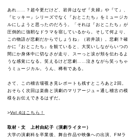
あれ……？超今更だけど、岩井はなぜ『夫婦』や『て』、
『ヒッキー』シリーズでなく『おとこたち』をミュージカ
ルにしようと思ったのだろう。「それは『おとこたち』が
圧倒的に強靭なドラマを宿しているから。そして何より、
この物語が悲劇だからでしょうね」（岩井談）。悲劇？確
かに『おとこたち』を観ていると、大笑いしながらいつの
間にか身体中に切なさが走り、スーっと涙が頬を伝わるよ
うな感覚になる。笑えるけど悲劇……泣きながら笑っちゃ
うミュージカル。うん、稀有である。
さて、この稽古場覗き見レポートも残すところあと2回。
おそらく次回は楽曲と演劇のマリアージュ＝通し稽古の模
様をお伝えできるはずだ。
>
Vol.4はこちら！
取材・文 上村由紀子（演劇ライター）
大学の演劇科を卒業後、舞台作品や映像への出演、FMラ