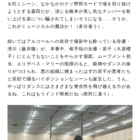
を吐くシーン。なかなかのクソ野郎モードで場を切り抜け
ようとする森田だが、演じる橋本が美し気なナンバーを歌
い上げる姿につい騙されてしまいそうになる……そうか、
これがミュージカルの魔法か！（多分違う）。
続いてはアルコールへの依存で撮影中も酔っている俳優・
津川（藤井隆）が、本番中、相手役の女優・若子（大原櫻
子）にとんでもないことをやらかす場面。ムーブメント担
当、エリザベス・マリーの指揮のもと、殺陣やダンスの振
りがつけられ、悪の組織に捕まったはずの若子が悪者たち
と笑顔で踊るハイポジションなシーンも誕生した。うん、
やっぱりダンスにはさまざまな整合性を飛び越える力があ
るね、これはもうインド映画だね（絶対に違う）。