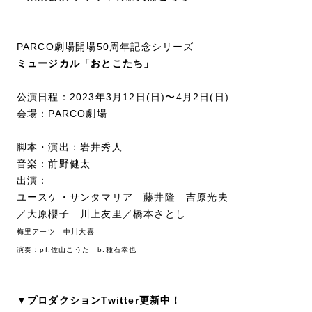
PARCO劇場開場50周年記念シリーズ
ミュージカル「おとこたち」
公演日程：2023年3月12日(日)〜4月2日(日)
会場：PARCO劇場
脚本・演出：岩井秀人
音楽：前野健太
出演：
ユースケ・サンタマリア 藤井隆 吉原光夫
／大原櫻子 川上友里／橋本さとし
梅里アーツ 中川大喜
演奏：pf.佐山こうた b.種石幸也
▼プロダクションTwitter更新中！