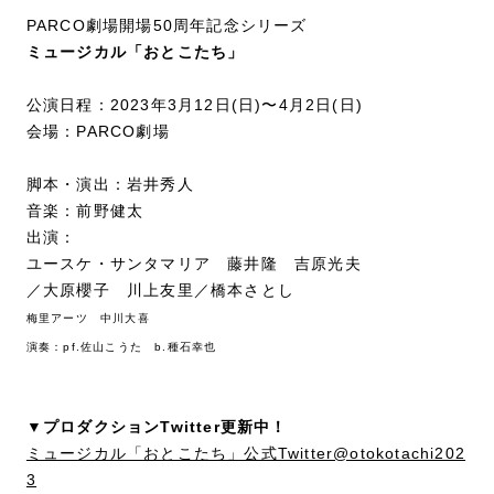
PARCO劇場開場50周年記念シリーズ
ミュージカル「おとこたち」
公演日程：2023年3月12日(日)〜4月2日(日)
会場：PARCO劇場
脚本・演出：岩井秀人
音楽：前野健太
出演：
ユースケ・サンタマリア 藤井隆 吉原光夫
／大原櫻子 川上友里／橋本さとし
梅里アーツ 中川大喜
演奏：pf.佐山こうた b.種石幸也
▼プロダクションTwitter更新中！
ミュージカル「おとこたち」公式Twitter@otokotachi202
3