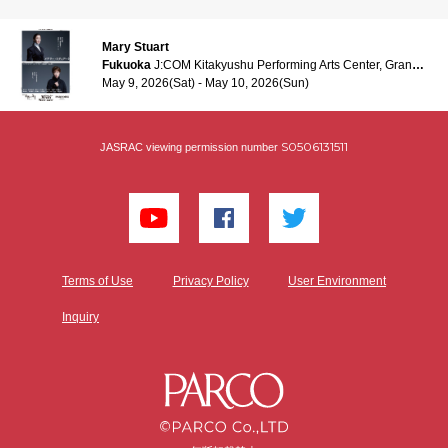
Mary Stuart
Fukuoka
J:COM Kitakyushu Performing Arts Center, Grand hall
May 9, 2026(Sat) - May 10, 2026(Sun)
S0506131511
JASRAC viewing permission number
Terms of Use
Privacy Policy
User Environment
Inquiry