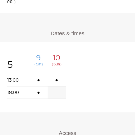
00 ）
Dates & times
9
10
5
（Sat）
（Sun）
13:00
●
●
18:00
●
Access