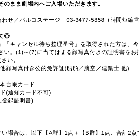
そのまま劇場内へご入場いただきます。
わせ／パルコステージ 03-3477-5858（時間短縮
て◎
」「キャンセル待ち整理番号」を取得された方は、今
い。(1)～(7)に当てはまる顔写真付きの証明書を
ださい。
の他顔写真付き公的免許証(船舶／航空／建築士 他)
基本台帳カード
ード(通知カード不可)
人登録証明書)
ちでない場合は、以下【A群】1点＋【B群】1点、合計2