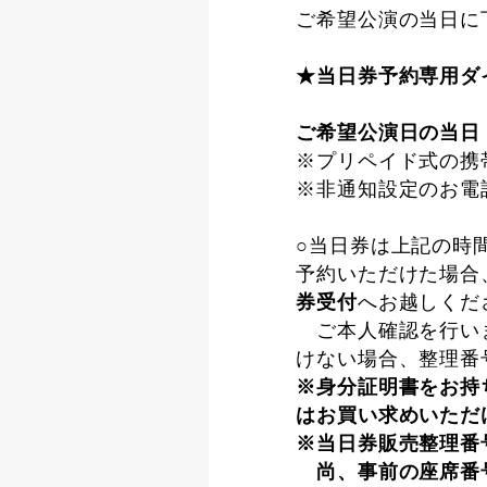
ご希望公演の当日に
★当日券予約専用
ご希望公演日の当日 
※プリペイド式の携
※非通知設定のお電
○当日券は上記の時
予約いただけた場合
券受付
へお越しくだ
ご本人確認を行いま
けない場合、整理番
※身分証明書をお持
はお買い求めいただ
※当日券販売整理番
尚、事前の座席番号