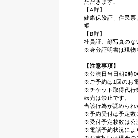
ただきます。
【A群】
健康保険証、住民票
帳
【B群】
社員証、顔写真のな
※身分証明書は現物
【注意事項】
※公演日当日朝9時
※ご予約は1回のお
※チケット取得代行
転売は禁止です。
当該行為が認められ
※予約受付は予定数
※受付予定枚数は公
※電話予約状況によ