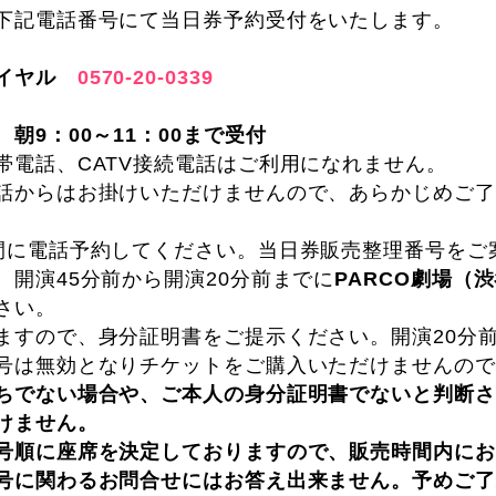
下記電話番号にて当日券予約受付をいたします。
ダイヤル
0570-20-0339
朝9：00～11：00まで受付
帯電話、CATV接続電話はご利用になれません。
話からはお掛けいただけませんので、あらかじめご了
間に電話予約してください。当日券販売整理番号をご
、開演45分前から開演20分前までに
PARCO劇場（渋
さい。
すので、身分証明書をご提示ください。開演20分
号は無効となりチケットをご購入いただけませんので
ちでない場合や、ご本人の身分証明書でないと判断さ
けません。
号順に座席を決定しておりますので、販売時間内にお
に関わるお問合せにはお答え出来ません。予めご了