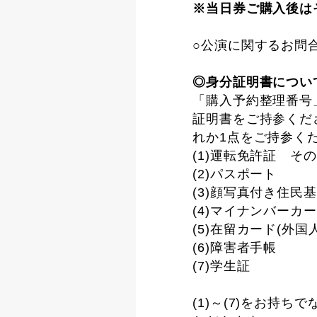
※当日券ご購入後は
○公演に関するお問合
◎身分証明書につい
「購入予約整理番号
証明書をご持参くださ
れか1点をご持参く
(1)運転免許証 そ
(2)パスポート
(3)顔写真付き住民
(4)マイナンバーカ
(5)在留カード(外国
(6)障害者手帳
(7)学生証
(1)～(7)をお持